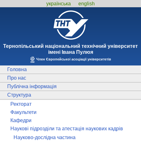
українська
english
Тернопiльський національний технiчний унiверситет
iменi Iвана Пулюя
Член Європейської асоціації університетів
Головна
Про нас
Публічна інформація
Структура
Ректорат
Факультети
Кафедри
Наукові підрозділи та атестація наукових кадрів
Науково-дослідна частина