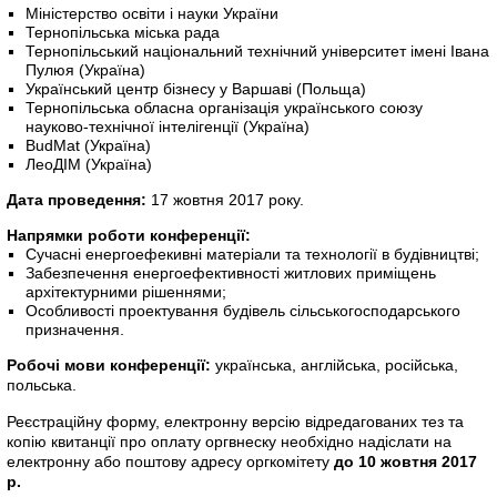
Міністерство освіти і науки України
Тернопільська міська рада
Тернопільський національний технічний університет імені Івана
Пулюя (Україна)
Український центр бізнесу у Варшаві (Польща)
Тернопільська обласна організація українського союзу
науково-технічної інтелігенції (Україна)
BudMat (Україна)
ЛеоДІМ (Україна)
Дата проведення:
17 жовтня 2017 року.
Напрямки роботи конференції:
Сучасні енергоефекивні матеріали та технології в будівництві;
Забезпечення енергоефективності житлових приміщень
архітектурними рішеннями;
Особливості проектування будівель сільськогосподарського
призначення.
Робочі мови конференції:
українська, англійська, російська,
польська.
Реєстраційну форму, електронну версію відредагованих тез та
копію квитанції про оплату оргвнеску необхідно надіслати на
електронну або поштову адресу оргкомітету
до 10 жовтня 2017
р.