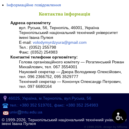
Інформаційне повідомлення
Контактна інформація
Адреса оргкомітету
вул. Руська, 56, Тернопіль, 46001, Україна
Тернопільський національний технічний університет
імені Івана Пулюя
E-mail:
volodymyrdzyura@gmail.com
Teл.: (0352) 255798
Факс: (0352) 254983
Контактні телефони оргкомітету:
Голова організаційного комітету — Рогатинський Роман
Михайлович, тел. 067 3554001
Науковий секретар — Дзюра Володимир Олексійович,
тел. 096 2366752, 095 3529777
Технічний секретар — Конончук Олександр Петрович,
тел. 097 6680164
46025, Україна, м.Тернопіль, вул.Руська, 56
тел.: +380 352 519701, факс: +380 352 254983
univ
tntu.edu.ua
© 1999-2026, Тернопільський національний технічний університет
імені Івана Пулюя
© 1999-2026, design by
MRoma