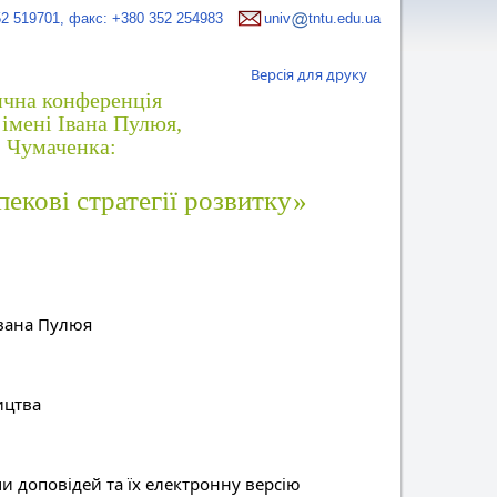
52 519701, факс: +380 352 254983
univ
tntu.edu.ua
Версія для друку
ична конференція
імені Івана Пулюя,
. Чумаченка:
пекові стратегії розвитку»
Івана Пулюя
ицтва
и доповідей та їх електронну версію