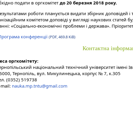
бхідно подати в оргкомітет
до 20 березня 2018 року.
результатами роботи планується видати збірник доповідей і 
анізаційним комітетом доповіді у вигляді наукових статей 
анні: «Соціально-економічні проблеми і держава». Пріорите
Програма конференції
(PDF, 469.8 KiB)
Контактна інформа
еса оргкомітету:
ернопільський національний технічний університет імені І
6000, Тернопіль, вул. Микулинецька, корпус № 7, к.305
ел. (0352) 519738
-mail:
nauka.mp.tntu@gmail.com