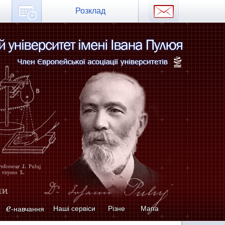
Розклад
e
Наші сервіси
Різне
Мапа
-навчання