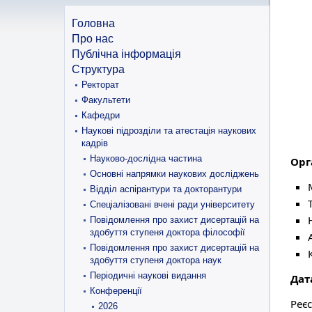
Головна
Про нас
Публічна інформація
Структура
Ректорат
Факультети
Кафедри
Наукові підрозділи та атестація наукових
кадрів
Науково-дослідна частина
Орг
Основні напрямки наукових досліджень
Відділ аспірантури та докторантури
Спеціалізовані вчені ради університету
Повідомлення про захист дисертацій на
здобуття ступеня доктора філософії
Повідомлення про захист дисертацій на
здобуття ступеня доктора наук
Періодичні наукові видання
Дат
Конференції
Реє
2026