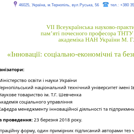
46025, Україна, м.Тернопіль, вул.Руська, 56
тел.: +380 3
VІІ Всеукраїнська науково-практ
пам’яті почесного професора ТНТУ 
академіка НАН України М. Г
«Інновації: соціально-економічні та без
анізатори:
Міністерство освіти і науки України
Тернопільський національний технічний університет імені 
Наукове товариство ім. Т.Г. Шевченка
Академія соціального управління
Кафедра менеджменту інноваційної діяльності та підприємн
а проведення:
23 березня 2018 року.
страційну форму, один примірник підписаний авторами тез ч