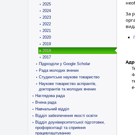
нео
2025
2024
За 
2023
орг
2022
вид
2021
2020
2019
2018
2017
Адр
Підрозділи у Google Scholar
Т
Рада молодих вчених
4
Студентське наукове товариство
т
Наукове товариство аспірантів,
e
докторантів та молодих вчених
Наглядова рада
Вчена рада
Навчальний відділ
Відділ забезпечення якості освіти
Відділ доуніверситетської підготовки,
профорієнтації та сприяння
працевлаштуванню