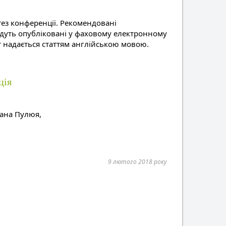
тез конференції. Рекомендовані
будуть опубліковані у фаховому електронному
т надається статтям англійською мовою.
ція
вана Пулюя,
9 лютого 2018 року