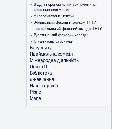
Відділ перспективних технологій та
енергоменеджменту
Університетські центри
Зборівський фаховий коледж ТНТУ
Тернопільський фаховий коледж ТНТУ
Гусятинський фаховий коледж
Студентські структури
Вступнику
Приймальна комісія
Міжнародна діяльність
Центр ІТ
Бібліотека
e
-навчання
Наші сервіси
Різне
Мапа