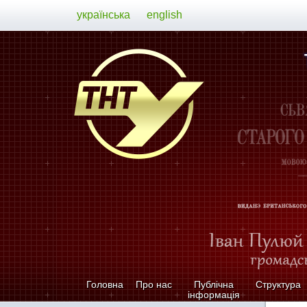
українська
english
Головна
Про нас
Публічна
Структура
інформація