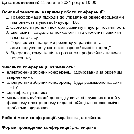
Дата проведення:
11 жовтня 2024 року о 10:00.
Основні тематичні напрями роботи конференції:
Трансформація підходів до управління бізнес-процесами
підприємств в умовах Індустрії 4.0.
Сьогочасні тренди і вектори розвитку індустрії гостинності.
Економічні, соціально-психологічні та екологічні виклики
воєнного часу.
Перспективні напрями розвитку управління та
адміністрування у контексті європейської інтеграції.
Лідерство, комунікація та розвиток професійних навичок
персоналу.
Учасники конференції отримають:
електронний збірник конференції (друкований за окремим
зверненням);
електронний збірник конференції буде розміщено на сайті
ТНТУ;
сертифікат учасника;
можливість публікації доповіді у вигляді наукових статей у
фаховому електронному виданні: «Соціально-економічні
проблеми і держава».
Робочі мови конференції:
українська, англійська.
Форма проведення конференції:
дистанційна