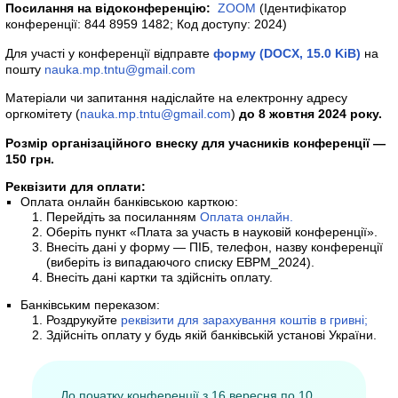
Посилання на відоконференцію:
ZOOM
(Ідентифікатор
конференції: 844 8959 1482; Код доступу: 2024)
Для участі у конференції відправте
форму
(DOCX, 15.0 KiB)
на
пошту
nauka.mp.tntu@gmail.com
Матеріали чи запитання надіслайте на електронну адресу
оргкомітету (
nauka.mp.tntu@gmail.com
)
до 8 жовтня 2024 року.
Розмір організаційного внеску для учасників конференції —
150 грн.
Реквізити для оплати:
Оплата онлайн банківською карткою:
Перейдіть за посиланням
Оплата онлайн.
Оберіть пункт «Плата за участь в науковій конференції».
Внесіть дані у форму — ПІБ, телефон, назву конференції
(виберіть із випадаючого списку EBPM_2024).
Внесіть дані картки та здійсніть оплату.
Банківським переказом:
Роздрукуйте
реквізити для зарахування коштів в гривні;
Здійсніть оплату у будь якій банківській установі України.
До початку конференції з 16 вересня по 10