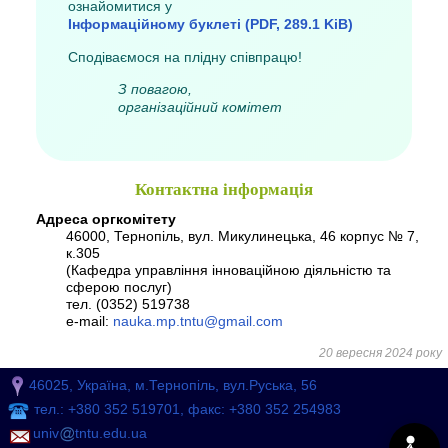
ознайомитися у
Інформаційному буклеті
(PDF, 289.1 KiB)
Сподіваємося на плідну співпрацю!
З повагою,
організаційний комітет
Контактна інформація
Адреса оргкомітету
46000, Тернопіль, вул. Микулинецька, 46 корпус № 7,
к.305
(Кафедра управління інноваційною діяльністю та
сферою послуг)
тел. (0352) 519738
e-mail:
nauka.mp.tntu@gmail.com
20 вересня 2024 року
46025, Україна, м.Тернопіль, вул.Руська, 56
тел.: +380 352 519701, факс: +380 352 254983
univ
tntu.edu.ua