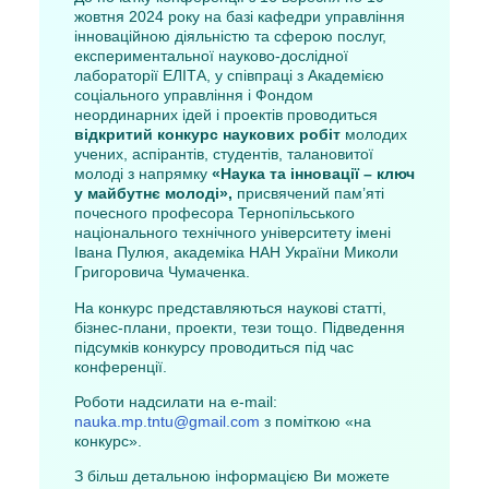
жовтня 2024 року на базі кафедри управління
інноваційною діяльністю та сферою послуг,
експериментальної науково-дослідної
лабораторії ЕЛІТА, у співпраці з Академією
соціального управління і Фондом
неординарних ідей і проектів проводиться
відкритий конкурс наукових робіт
молодих
учених, аспірантів, студентів, талановитої
молоді з напрямку
«Наука та інновації – ключ
у майбутнє молоді»,
присвячений пам’яті
почесного професора Тернопільського
національного технічного університету імені
Івана Пулюя, академіка НАН України Миколи
Григоровича Чумаченка.
На конкурс представляються наукові статті,
бізнес-плани, проекти, тези тощо. Підведення
підсумків конкурсу проводиться під час
конференції.
Роботи надсилати на e-mail:
nauka.mp.tntu@gmail.com
з поміткою «на
конкурс».
З більш детальною інформацією Ви можете