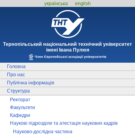
українська
english
Тернопiльський національний технiчний унiверситет
iменi Iвана Пулюя
Член Європейської асоціації університетів
Головна
Про нас
Публічна інформація
Структура
Ректорат
Факультети
Кафедри
Наукові підрозділи та атестація наукових кадрів
Науково-дослідна частина