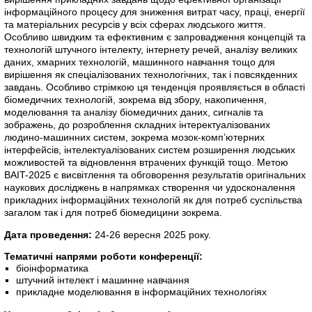
інформаційного процесу для зниження витрат часу, праці, енергії
та матеріальних ресурсів у всіх сферах людського життя.
Особливо швидким та ефективним є запровадження концепцій та
технологій штучного інтелекту, інтернету речей, аналізу великих
даних, хмарних технологій, машинного навчання тощо для
вирішення як спеціалізованих технологічних, так і повсякденних
завдань. Особливо стрімкою ця тенденція проявляється в області
біомедичних технологій, зокрема від збору, накопичення,
моделювання та аналізу біомедичних даних, сигналів та
зображень, до розроблення складних інтеректуалізованих
людино-машинних систем, зокрема мозок-комп’ютерних
інтерфейсів, інтелектуалізованих систем розширення людських
можливостей та відновлення втрачених функцій тощо. Метою
BAIT-2025 є висвітлення та обговорення результатів оригінальних
наукових досліджень в напрямках створення чи удосконалення
прикладних інформаційних технологій як для потреб суспільства
загалом так і для потреб біомедицини зокрема.
Дата проведення:
24-26 вересня 2025 року.
Тематичні напрями роботи конференції:
біоінформатика
штучний інтелект і машинне навчання
прикладне моделювання в інформаційних технологіях