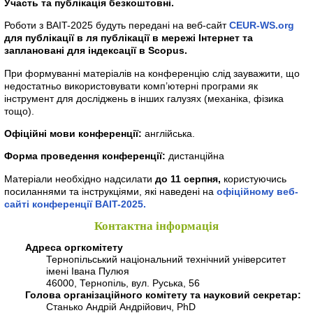
Участь та публікація безкоштовні.
Роботи з BAIT-2025 будуть передані на веб-сайт
CEUR-WS.org
для публікації в ля публікації в мережі Інтернет та
заплановані для індексації в Scopus.
При формуванні матеріалів на конференцію слід зауважити, що
недостатньо використовувати комп’ютерні програми як
інструмент для досліджень в інших галузях (механіка, фізика
тощо).
Офіційні мови конференції:
англійська.
Форма проведення конференції:
дистанційна
Матеріали необхідно надсилати
до 11 серпня,
користуючись
посиланнями та інструкціями, які наведені на
офіційному веб-
сайті конференції BAIT-2025.
Контактна інформація
Адреса оргкомітету
Тернопільський національний технічний університет
імені Івана Пулюя
46000, Тернопіль, вул. Руська, 56
Голова організаційного комітету та науковий секретар:
Станько Андрій Андрійович, PhD