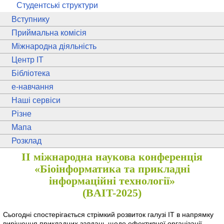
Студентські структури
Вступнику
Приймальна комісія
Міжнародна діяльність
Центр ІТ
Бібліотека
e
-навчання
Наші сервіси
Різне
Мапа
Розклад
IІ міжнародна наукова конференція
«Біоінформатика та прикладні
інформаційні технології»
(BAIT-2025)
Сьогодні спостерігається стрімкий розвиток галузі ІТ в напрямку
вирішення прикладних завдань щодо ефективної організації