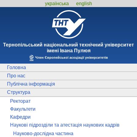
українська
english
Тернопiльський національний технiчний унiверситет
iменi Iвана Пулюя
Член Європейської асоціації університетів
Головна
Про нас
Публічна інформація
Структура
Ректорат
Факультети
Кафедри
Наукові підрозділи та атестація наукових кадрів
Науково-дослідна частина