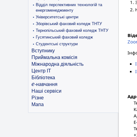
Відділ перспективних технологій та
енергоменеджменту
Університетські центри
Зборівський фаховий коледж ТНТУ
Тернопільський фаховий коледж ТНТУ
Від
Гусятинський фаховий коледж
Zoo
Студентські структури
Вступнику
Інф
Приймальна комісія
Міжнародна діяльність
Центр ІТ
Бібліотека
e
-навчання
Наші сервіси
Адр
Різне
Т
Мапа
К
А
E
Т
+