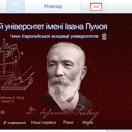
Розклад
e
Наші сервіси
Різне
Мапа
-навчання