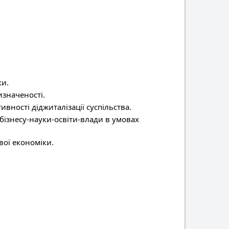
ки.
изначеності.
ності діджиталізації суспільства.
бізнесу-науки-освіти-влади в умовах
ої економіки.