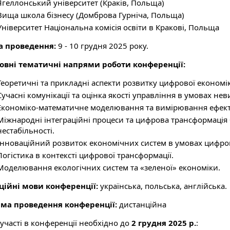
Ягеллонський університет (Краків, Польща)
Вища школа бізнесу (Домброва Гурніча, Польща)
Університет Національна комісія освіти в Кракові, Польща
а проведення:
9 - 10 грудня 2025 року.
овні тематичні напрями роботи конференції:
Теоретичні та прикладні аспекти розвитку цифрової економі
Сучасні комунікації та оцінка якості управління в умовах нев
Економіко-математичне моделювання та вимірювання ефектив
Міжнародні інтеграційні процеси та цифрова трансформація 
нестабільності.
Інноваційний розвиток економічних систем в умовах цифров
Логістика в контексті цифрової трансформації.
Моделювання екологічних систем та «зеленої» економіки.
ційні мови конференції:
українська, польська, англійська.
ма проведення конференції:
дистанційна
 участі в конференції необхідно до
2 грудня 2025 р.
: