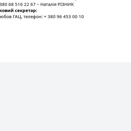
380 68 516 22 67 – Наталія РІЗНИК
ковий секретар:
юбов ГАЦ, телефон: + 380 96 453 00 10
мені Івана Пулюя
бов'язкове,
 пошуковими системами.
озміщеної на сайті інформації не гарантується