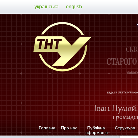
українська
english
Головна
Про нас
Публічна
Структура
інформація