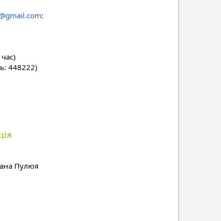
tu@gmail.com
:
 час)
ь: 448222)
ція
вана Пулюя