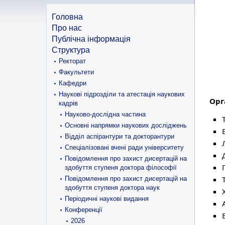
Головна
Про нас
Публічна інформація
Структура
Ректорат
Факультети
Кафедри
Наукові підрозділи та атестація наукових
Орг
кадрів
Науково-дослідна частина
Основні напрямки наукових досліджень
Відділ аспірантури та докторантури
Спеціалізовані вчені ради університету
Повідомлення про захист дисертацій на
здобуття ступеня доктора філософії
Повідомлення про захист дисертацій на
здобуття ступеня доктора наук
Періодичні наукові видання
Конференції
2026