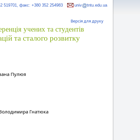
52 519701, факс: +380 352 254983
univ
tntu.edu.ua
Версія для друку
ренція учених та студентів
цій та сталого розвитку
Івана Пулюя
. Володимира Гнатюка