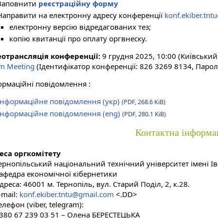
Заповнити
реєстраційну форму
Направити на електронну адресу конференції
konf.ekiber.tn
електронну версію відредагованих тез;
копію квитанції про оплату оргвнеску.
еотрансляція конференції:
9 грудня 2025, 10:00 (Київський
m Meeting
(Ідентифікатор конференції: 826 3269 8134, Парол
ормаційні повідомлення :
Інформаційне повідомлення (укр)
(PDF, 268.6 KiB)
Інформаційне повідомлення (eng)
(PDF, 280.1 KiB)
Контактна інформа
еса оргкомітету
ернопільський національний технічний університет імені І
афедра економічної кібернетики
дреса: 46001 м. Тернопіль, вул. Старий Поділ, 2, к.28.
-mail:
konf.ekiber.tntu@gmail.com
<.DD>
елефон (viber, telegram):
380 67 239 03 51 – Олена БЕРЕСТЕЦЬКА