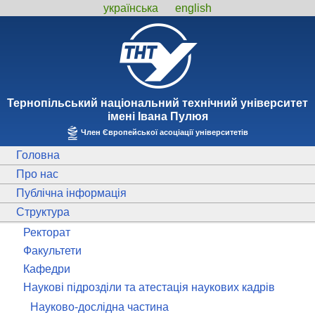
українська
english
Тернопiльський національний технiчний унiверситет
iменi Iвана Пулюя
Член Європейської асоціації університетів
Головна
Про нас
Публічна інформація
Структура
Ректорат
Факультети
Кафедри
Наукові підрозділи та атестація наукових кадрів
Науково-дослідна частина