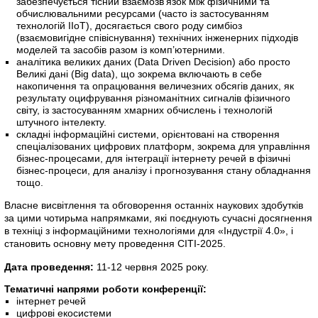
забезпечується тісний взаємозв’язок між фізичними та
обчислювальними ресурсами (часто із застосуванням
технологій IIoT), досягається свого роду симбіоз
(взаємовигідне співіснування) технічних інженерних підходів
моделей та засобів разом із комп’ютерними.
аналітика великих даних (Data Driven Decision) або просто
Великі дані (Big data), що зокрема включають в себе
накопичення та опрацювання величезних обсягів даних, як
результату оцифрування різноманітних сигналів фізичного
світу, із застосуванням хмарних обчислень і технологій
штучного інтелекту.
складні інформаційні системи, орієнтовані на створення
спеціалізованих цифрових платформ, зокрема для управління
бізнес-процесами, для інтеграції інтернету речей в фізичні
бізнес-процеси, для аналізу і прогнозування стану обладнання
тощо.
Власне висвітлення та обговорення останніх наукових здобутків
за цими чотирьма напрямками, які поєднують сучасні досягнення
в техніці з інформаційними технологіями для «Індустрії 4.0», і
становить основну мету проведення CITI-2025.
Дата проведення:
11-12 червня 2025 року.
Тематичні напрями роботи конференції:
інтернет речей
цифрові екосистеми