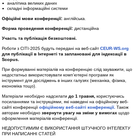
аналітика великих даних
складні інформаційні системи
Офіційні мови конференції:
англійська.
Форма проведення конференції:
дистанційна
Участь та публікація безкоштовні.
Роботи з СІТІ-2025 будуть передані на веб-сайт
CEUR-WS.org
для публікації в Інтернеті та заплановані для індексації в
Scopus.
При формуванні матеріалів на конференцію слід зауважити, що
недостатньо використовувати комп’ютерні програми як
інструмент для досліджень в інших галузях (механіка, фізика,
економіка тощо).
Матеріали необхідно надсилати
до 1 травня,
користуючись
посиланнями та інструкціями, які наведені на офіційному веб-
сайті конференції
офіційному веб-сайті конференції.
Також
авторам необхідно
звернути увагу на зміни у вимогах
щодо
оформлення матеріалів конференції.
НЕДОПУСТИМИМ Є ВИКОРИСТАННЯ ШТУЧНОГО ІНТЕЛЕКТУ
ПРИ НАПИСАННІ СТАТЕЙ