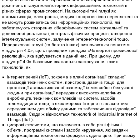
досягнень в галузі комп’ютерних інформаційних технологій в
різних сферах промисловості. На сьогодні такі галузі як
автоматизація, електроніка, медичні апарати тісно переплетені та
не можуть розвиватись без інформаційних технологій, які
забезпечують створення кіберфізичних систем віртуальної та
доповненої реальності, контроль фізичних процесів, створення
інтелектуальних систем, залучення інтернет-технологій тощо.
Перераховані галузі (та багато інших) визначаються поняттям
«Індустрія 4.0», що є провідним трендом «Четвертої промислової
революції», яка відбувається в даний час. При цьому, для
«Індустрії 4.0» базовими вважається застосування таких
технологій, як:
інтернет речей (IoT), зокрема в плані організації складної
взаємодії технічних систем, пристроїв, давачів тощо, для
організації автоматизованої взаємодії їх між собою без участі
людини при організації передових високотехнологічних
виробництв, технічних комплексів чи систем, засобів
телемедицини тощо; в яких мережа Інтернет є власне тим
середовищем для обміну даними та забезпечення відповідної
взаємодії. Сюди ж відносяться технології of Industrial Internet of
Things (IIoT).
цифрові екосистеми, що включають в себе різні фізичні
об'єкти, програмні системи і засоби керування, які завдяки
інформаційним технологіям формують єдине ціле. При цьому