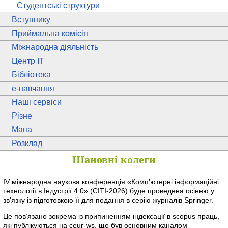
Студентські структури
Вступнику
Приймальна комісія
Міжнародна діяльність
Центр ІТ
Бібліотека
e
-навчання
Наші сервіси
Різне
Мапа
Розклад
Шановні колеги
IV міжнародна наукова конференція «Комп’ютерні інформаційні
технології в Індустрії 4.0» (CITI-2026) буде проведена осінню у
зв'язку із підготовкою її для подання в серію журналів Springer.
Це пов’язано зокрема із припиненням індексації в scopus праць,
які публікуються на ceur-ws, що був основним каналом