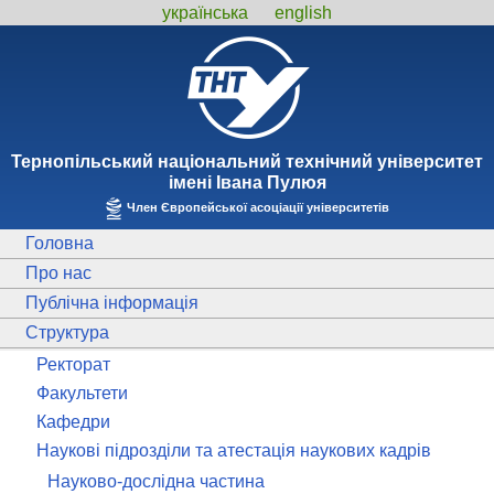
українська
english
Тернопiльський національний технiчний унiверситет
iменi Iвана Пулюя
Член Європейської асоціації університетів
Головна
Про нас
Публічна інформація
Структура
Ректорат
Факультети
Кафедри
Наукові підрозділи та атестація наукових кадрів
Науково-дослідна частина