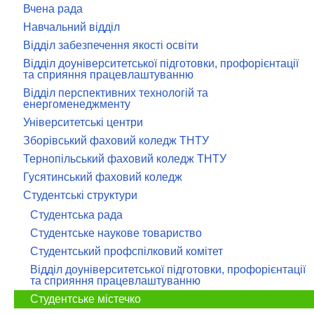
Вчена рада
Навчальний відділ
Відділ забезпечення якості освіти
Відділ доуніверситетської підготовки, профорієнтації
та сприяння працевлаштуванню
Відділ перспективних технологій та
енергоменеджменту
Університетські центри
Зборівський фаховий коледж ТНТУ
Тернопільський фаховий коледж ТНТУ
Гусятинський фаховий коледж
Студентські структури
Студентська рада
Студентське наукове товариство
Студентський профспілковий комітет
Відділ доуніверситетської підготовки, профорієнтації
та сприяння працевлаштуванню
Студентське містечко