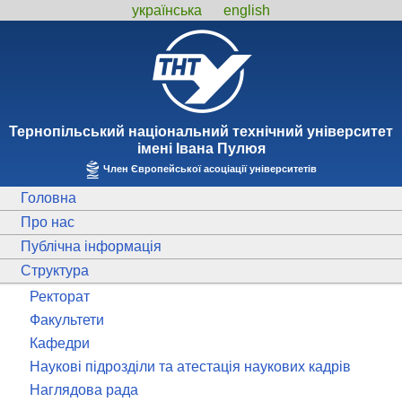
українська
english
Тернопiльський національний технiчний унiверситет
iменi Iвана Пулюя
Член Європейської асоціації університетів
Головна
Про нас
Публічна інформація
Структура
Ректорат
Факультети
Кафедри
Наукові підрозділи та атестація наукових кадрів
Наглядова рада