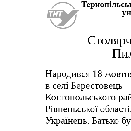
Тернопiльсь
ун
Столярч
Пи
Народився 18 жовтня
в селі Берестовець
Костопольського ра
Рівненьської області
Українець. Батько б