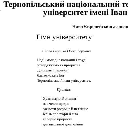
Тернопiльський національний т
унiверситет iменi Iва
Член Європейської асоціаці
Гімн університету
Слова і музика Олега Германа
Надії молоді в навчанні і труді
утверджуємо як пріоритет.
До справ і перемог
благословляє Бог
Тернопільський наш університет.
Приспів:
Храм науки й знання
нас чекає щодня
засівати розумне й нетлінне.
Крізь простори й літа
те зерно пророста
для щасливої долі країни