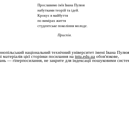
Прославимо ім'я Івана Пулюя
набутками теорій та ідей.
Крокує в майбуття
по вимірах життя
студентське покоління молоде.
Приспів.
рнопільський національний технічний університет імені Івана Пулю
 матеріалів цієї сторінки посилання на
tntu.edu.ua
обов'язкове,
дань — гіперпосилання, не закрите для індексації пошуковими систе