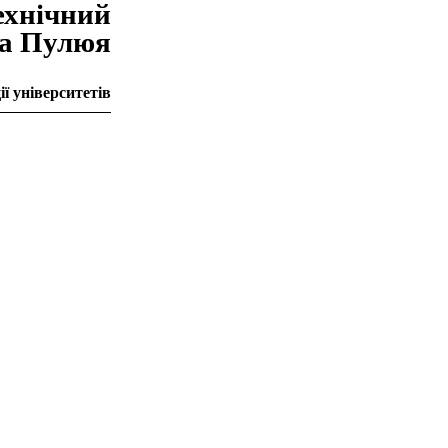
ехнiчний
на Пулюя
ї університетів