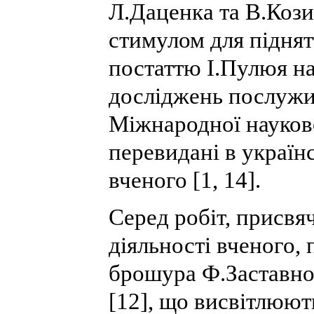
Л.Даценка та В.Кози
стимулом для піднят
постаттю І.Пулюя на
досліджень послужи
Міжнародної науково
перевидані в україн
вченого [1, 14].
Серед робіт, присв
діяльності вченого,
брошура Ф.Заставног
[12], що висвітлюют