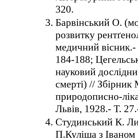
320.
Барвінський О. (мо
розвитку рентґенол
медичний вісник.- П
184-188; Цегельсь
науковий дослідни
смерті) // Збірник
природописно-ліка
Львів, 1928.- Т. 27.
Студинський К. Ли
П.Куліша з Іваном