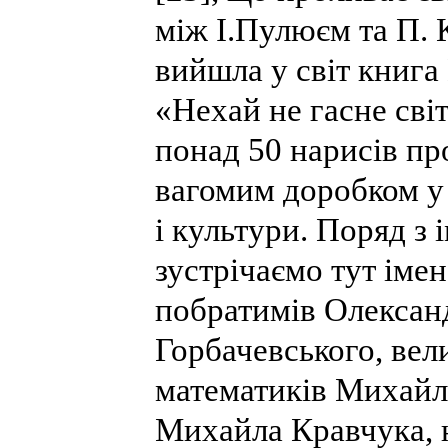
між І.Пулюєм та П. 
вийшла у світ книга
«Нехай не гасне світ
понад 50 нарисів пр
вагомим доробком у
і культури. Поряд з 
зустрічаємо тут імен
побратимів Олександ
Горбачевського, вел
математиків Михайл
Михайла Кравчука, 