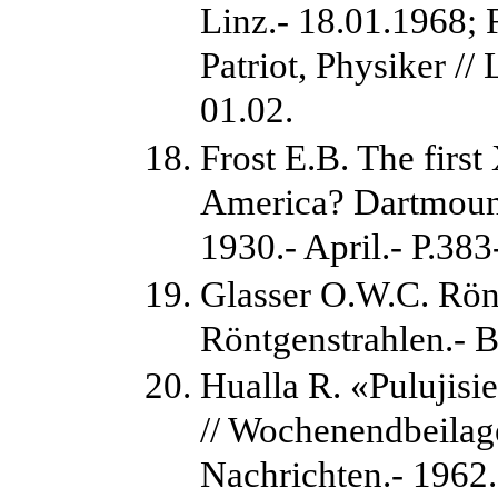
Linz.- 18.01.1968;
Patriot, Physiker // 
01.02.
Frost E.B. The first
America? Dartmoun
1930.- April.- P.383
Glasser O.W.C. Rön
Röntgenstrahlen.- Be
Hualla R. «Pulujisi
// Wochenendbeilage
Nachrichten.- 1962.