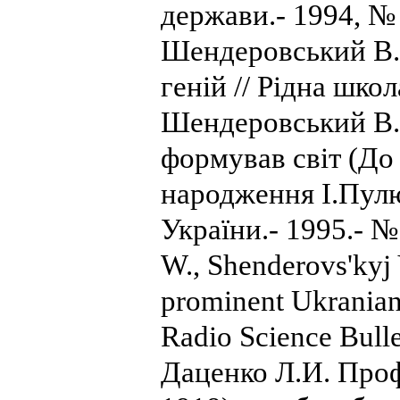
держави.- 1994, № 
Шендеровський В. 
геній // Рідна школ
Шендеровський В. 
формував світ (До 
народження І.Пулю
України.- 1995.- № 
W., Shenderovs'kyj 
prominent Ukranian 
Radio Science Bulle
Даценко Л.И. Про