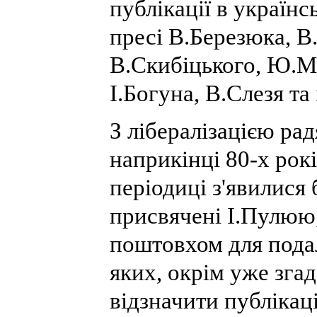
публікації в україн
пресі В.Березюка, В
В.Скибіцького, Ю.М
І.Богуна, В.Слезя та 
З лібералізацією ра
наприкінці 80-х рок
періодиці з'явилися б
присвячені І.Пулюю
поштовхом для пода
яких, окрім уже згад
відзначити публікац