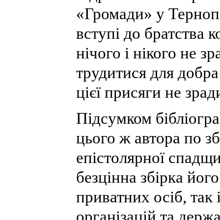
«Громади» у Терноп
вступі до братства 
нічого і нікого не зр
трудитися для добра
цієї присяги не зрад
Підсумком бібліогра
цього ж автора по з
епістолярної спадщ
безцінна збірка його
приватних осіб, так 
організацій та держ