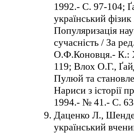
1992.- С. 97-104; 
український фізик 
Популяризація наук
сучасність / За ре
О.Ф.Коновця.- К.: 
119; Влох О.Г., Ґай
Пулюй та становлен
Нариси з історії п
1994.- № 41.- С. 63
Даценко Л., Шенд
український вчени