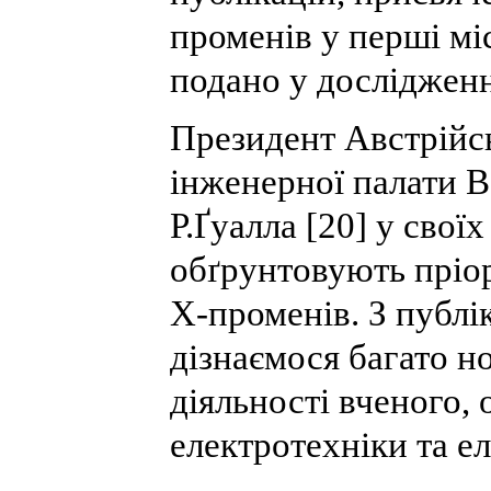
променів у перші міс
подано у дослідженн
Президент Австрійс
інженерної палати В
Р.Ґуалла [20] у свої
обґрунтовують пріор
Х-променів. З публік
дізнаємося багато н
діяльності вченого, 
електротехніки та е