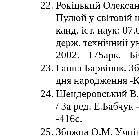
Рокіцький Олекса
Пулюй у світовій н
канд. іст. наук: 07
держ. технічний ун
2002. - 175арк. - Б
Ганна Барвінок. Зб
дня народження -К.
Шендеровський В. 
/ За ред. Е.Бабчук
-416с.
Збожна О.М. Учнів