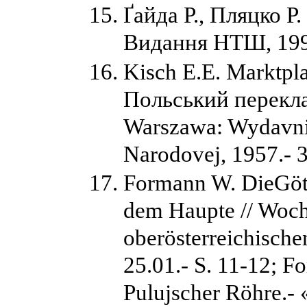
Ґайда Р., Пляцко Р.
Видання НТШ, 1998
Kisch E.E. Marktpla
Польський переклад
Warszawa: Wydavni
Narodovej, 1957.- 3
Formann W. DieGött
dem Haupte // Woch
oberösterreichische
25.01.- S. 11-12; F
Pulujscher Röhre.- 