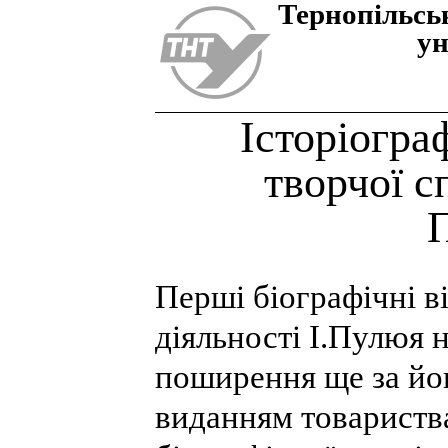
Тернопiльсь
ун
Історіогра
творчої 
Перші біографічні в
діяльності І.Пулюя 
поширення ще за йо
виданням товариства