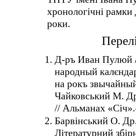
хронологічні рамки
роки.
Перел
Д-ръ Иван Пулюй 
народный калєнда
на рокъ звычайный
Чайковський М. Др
// Альманах «Січ».-
Барвінський О. Др.
Літературний збірн