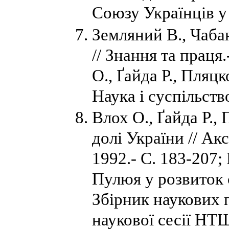
Союзу Українців у 
Земляний В., Чаба
// Знання та праця.
О., Ґайда Р., Пляцк
Наука і суспільство
Влох О., Ґайда Р.,
долі України // Ак
1992.- С. 183-207;
Пулюя у розвиток є
Збірник наукових п
наукової сесії НТШ