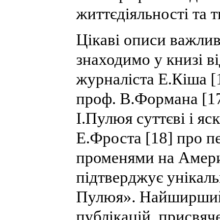
життєдіяльності та 
Цікаві описи важлив
знаходимо у книзі в
журналіста Е.Кіша [1
проф. В.Формана [1
І.Пулюя суттєві і яс
Е.Фроста [18] про п
променями на Амери
підтверджує унікаль
Пулюя». Найширший 
публікацій, присвя