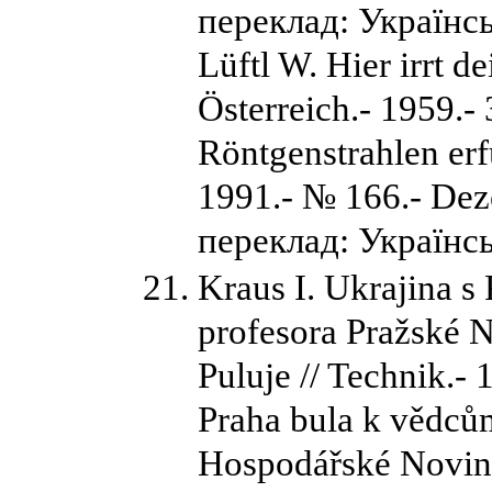
переклад: Українсь
Lüftl W. Hier irrt 
Österreich.- 1959.- 
Röntgenstrahlen erf
1991.- № 166.- Dez
переклад: Українськ
Kraus I. Ukrajina 
profesora Pražské 
Puluje // Technik.- 
Praha bula k vědcům
Hospodářské Noviny