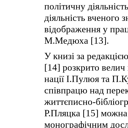
політичну діяльніст
діяльність вченого 
відображення у прац
М.Медюха [13].
У книзі за редакціє
[14] розкрито велич
нації І.Пулюя та П.К
співпрацю над перек
життєписно-бібліогр
Р.Пляцка [15] можн
монографічним дос