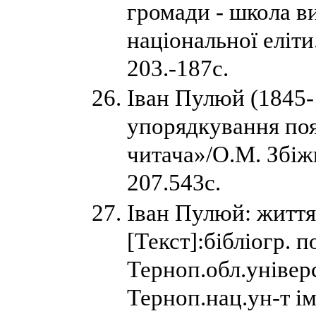
громади - школа в
національної еліти
203.-187с.
Іван Пулюй (1845-1
упорядкування поя
читача»/О.М. Збіж
207.543с.
Іван Пулюй: життя 
[Текст]:бібліогр. п
Терноп.обл.універс
Терноп.нац.ун-т ім