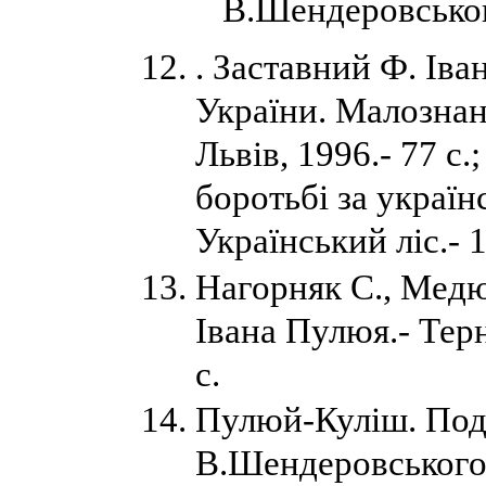
В.Шендеровського
. Заставний Ф. Іва
України. Малознані
Львів, 1996.- 77 с
боротьбі за україн
Український ліс.- 1
Нагорняк С., Медю
Івана Пулюя.- Терн
с.
Пулюй-Куліш. Подв
В.Шендеровського.-