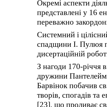
Окремі аспекти діял
представлені у 16 е
переважно закордон
Системний і цілісни
спадщини І. Пулюя 
дисертаційній роботі
З нагоди 170-річчя 
дружини Пантелейм
Барвінок побачив сві
творів, спогадів та
[23], що проливає с