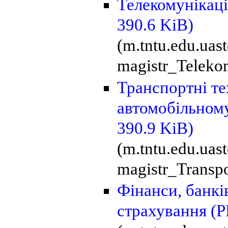
Телекомунікаці
390.6 KiB)
(m.tntu.edu.ua
magistr_Telekom
Транспортні те
автомобільном
390.9 KiB)
(m.tntu.edu.uas
magistr_Transpo
Фінанси, банкі
страхування
(P