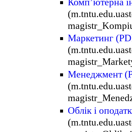
Комп’ютерна і
(m.tntu.edu.uas
magistr_Kompiut
Маркетинг
(PD
(m.tntu.edu.ua
magistr_Market
Менеджмент
(
(m.tntu.edu.ua
magistr_Menedz
Облік і оподат
(m.tntu.edu.ua