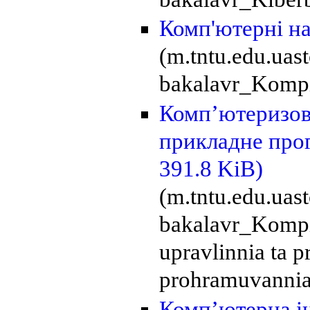
Комп'ютерні н
(m.tntu.edu.uas
bakalavr_Kompi
Комп’ютеризова
прикладне про
391.8 KiB)
(m.tntu.edu.ua
bakalavr_Kompi
upravlinnia ta 
prohramuvannia
Комп’ютерна і