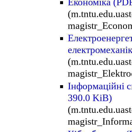
Економіка
(PDF
(m.tntu.edu.uas
magistr_Econom
Електроенергет
електромехані
(m.tntu.edu.ua
magistr_Elektro
Інформаційні с
390.0 KiB)
(m.tntu.edu.uas
magistr_Informa