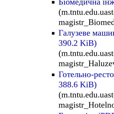
Біомедична ін
(m.tntu.edu.ua
magistr_Biomed
Галузеве маши
390.2 KiB)
(m.tntu.edu.ua
magistr_Haluze
Готельно-рест
388.6 KiB)
(m.tntu.edu.uas
magistr_Hotelno