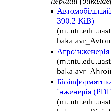
перший (бакалавр
Автомобільний
390.2 KiB)
(m.tntu.edu.uas
bakalavr_Avtomo
Агроінженері
(m.tntu.edu.ua
bakalavr_Ahroin
Біоінформатика
інженерія
(PDF
(m.tntu.edu.ua