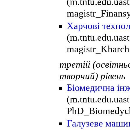
(m.tntu.edu.ua
magistr_Finansy
Харчові технол
(m.tntu.edu.ua
magistr_Kharcho
третій (освітньо
творчий) рівень
Біомедична ін
(m.tntu.edu.ua
PhD_Biomedychn
Галузеве маши