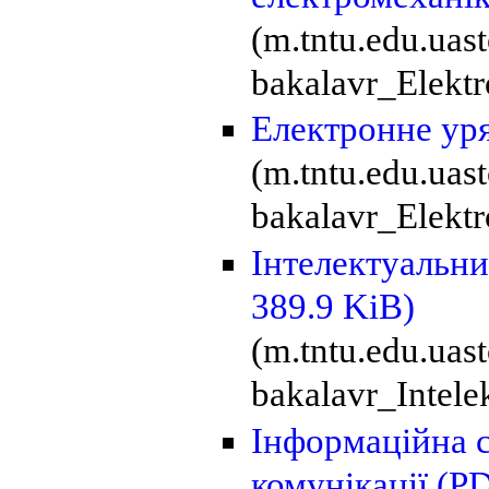
(m.tntu.edu.uas
bakalavr_Elektr
Електронне ур
(m.tntu.edu.uas
bakalavr_Elektr
Інтелектуальни
389.9 KiB)
(m.tntu.edu.uas
bakalavr_Intele
Інформаційна с
комунікації
(PD