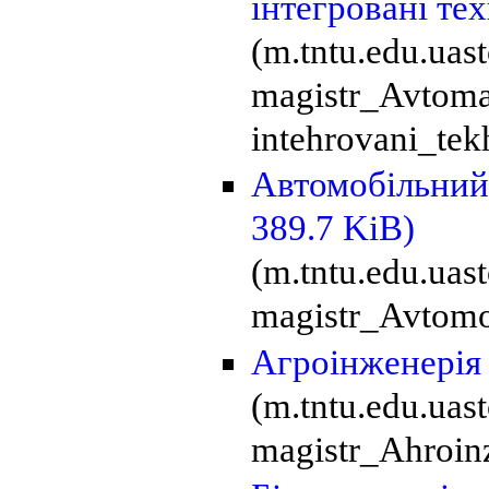
інтегровані те
(m.tntu.edu.ua
magistr_Avtoma
intehrovani_tek
Автомобільний
389.7 KiB)
(m.tntu.edu.uas
magistr_Avtomob
Агроінженері
(m.tntu.edu.ua
magistr_Ahroinz