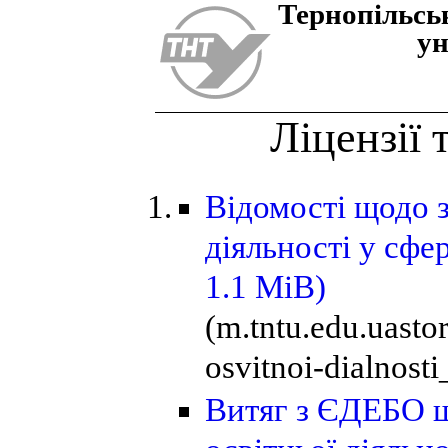
Тернопiльсь
ун
Ліцензії 
Відомості щодо з
діяльності у сфе
1.1 MiB)
(m.tntu.edu.uast
osvitnoi-dialnost
Витяг з ЄДЕБО 