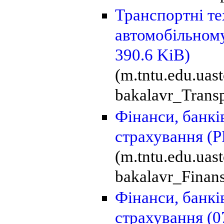
Транспортні те
автомобільном
390.6 KiB)
(m.tntu.edu.uas
bakalavr_Transp
Фінанси, банкі
страхування
(P
(m.tntu.edu.uas
bakalavr_Finans
Фінанси, банкі
страхування (0