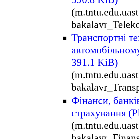
(m.tntu.edu.ua
bakalavr_Teleko
Транспортні те
автомобільном
391.1 KiB)
(m.tntu.edu.uas
bakalavr_Transp
Фінанси, банкі
страхування
(P
(m.tntu.edu.ua
bakalavr_Finan