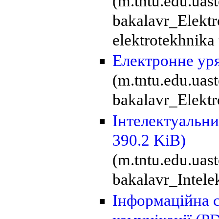
(m.tntu.edu.ua
bakalavr_Elektr
elektrotekhnika
Електронне ур
(m.tntu.edu.ua
bakalavr_Elektr
Інтелектуальни
390.2 KiB)
(m.tntu.edu.uas
bakalavr_Intele
Інформаційна с