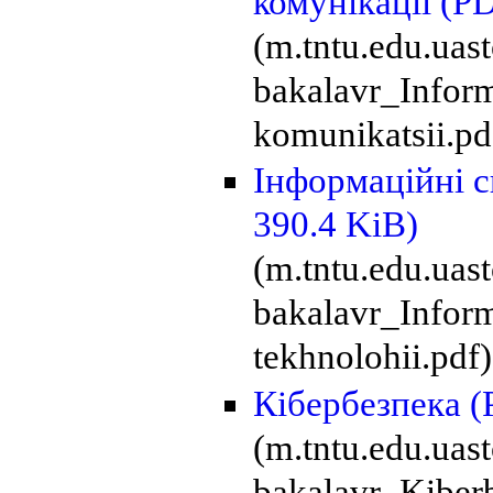
комунікації
(PD
(m.tntu.edu.ua
bakalavr_Informa
komunikatsii.pd
Інформаційні с
390.4 KiB)
(m.tntu.edu.uas
bakalavr_Inform
tekhnolohii.pdf)
Кібербезпека
(
(m.tntu.edu.uas
bakalavr_Kiber