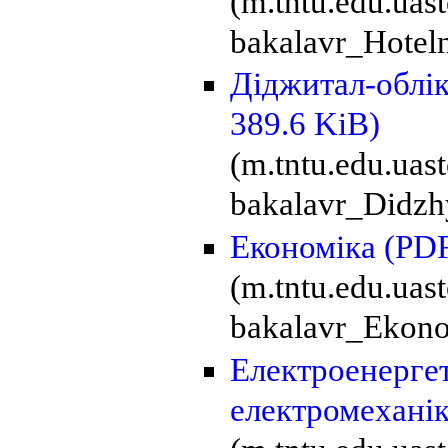
(m.tntu.edu.uas
bakalavr_Hoteln
Діджитал-облік
389.6 KiB)
(m.tntu.edu.ua
bakalavr_Didzhy
Економіка
(PDF
(m.tntu.edu.uas
bakalavr_Ekono
Електроенергет
електромехані