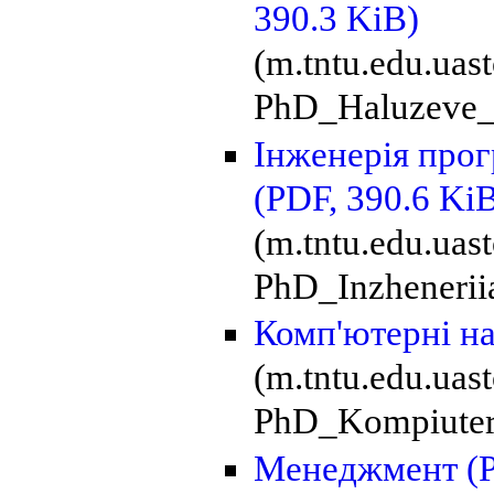
390.3 KiB)
(m.tntu.edu.ua
PhD_Haluzeve_
Інженерія прог
(PDF, 390.6 Ki
(m.tntu.edu.uas
PhD_Inzhenerii
Комп'ютерні н
(m.tntu.edu.uas
PhD_Kompiuter
Менеджмент
(