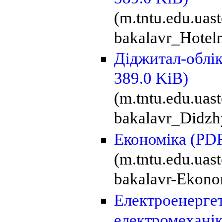
(m.tntu.edu.uas
bakalavr_Hoteln
Діджитал-облік
389.0 KiB)
(m.tntu.edu.uas
bakalavr_Didzhy
Економіка
(PDF
(m.tntu.edu.uas
bakalavr-Ekono
Електроенергет
електромехані