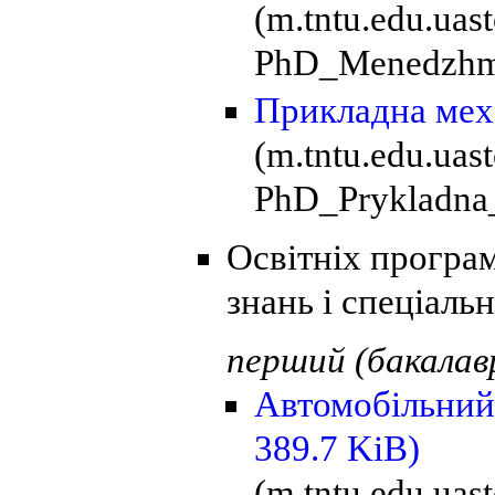
(m.tntu.edu.ua
PhD_Menedzhme
Прикладна мех
(m.tntu.edu.ua
PhD_Prykladna
Освітніх програм
знань і спеціаль
перший (бакалавр
Автомобільний
389.7 KiB)
(m.tntu.edu.uas