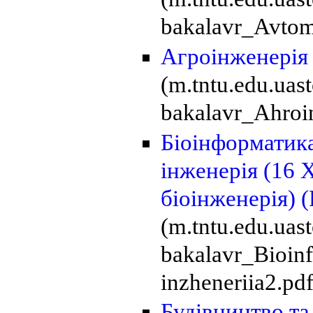
bakalavr_Avtomo
Агроінженері
(m.tntu.edu.uas
bakalavr_Ahroin
Біоінформатика
інженерія (16 
біоінженерія)
(
(m.tntu.edu.uas
bakalavr_Bioinfo
inzheneriia2.pdf
Будівництво та