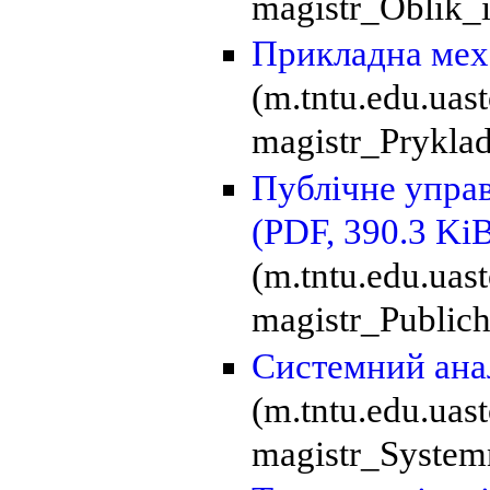
magistr_Oblik_
Прикладна мех
(m.tntu.edu.ua
magistr_Prykla
Публічне управ
(PDF, 390.3 Ki
(m.tntu.edu.ua
magistr_Publich
Системний ана
(m.tntu.edu.uas
magistr_Systemn