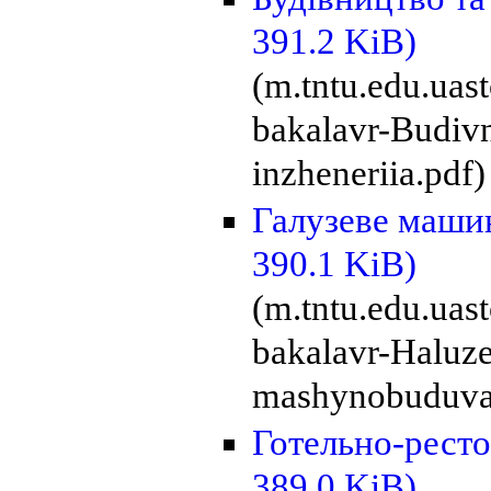
391.2 KiB)
(m.tntu.edu.uas
bakalavr-Budivn
inzheneriia.pdf)
Галузеве маши
390.1 KiB)
(m.tntu.edu.uas
bakalavr-Haluz
mashynobuduva
Готельно-рест
389.0 KiB)