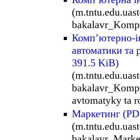
(m.tntu.edu.uas
bakalavr_Kompi
Комп’ютерно-і
автоматики та 
391.5 KiB)
(m.tntu.edu.ua
bakalavr_Kompi
avtomatyky ta r
Маркетинг
(PD
(m.tntu.edu.ua
bakalavr_Marke