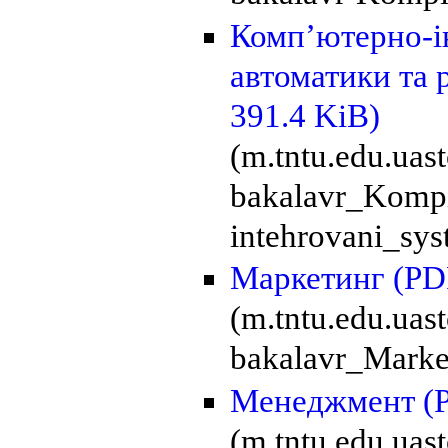
Комп’ютерно-і
автоматики та 
391.4 KiB)
(m.tntu.edu.uas
bakalavr_Kompi
intehrovani_sy
Маркетинг
(PD
(m.tntu.edu.uas
bakalavr_Marke
Менеджмент
(
(m.tntu.edu.uas