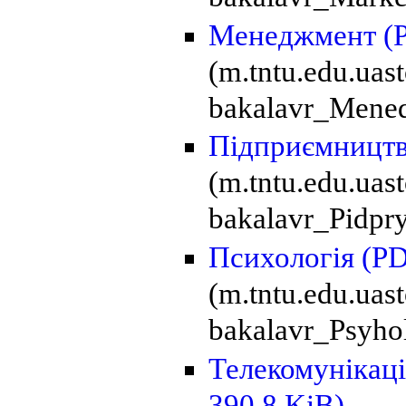
Менеджмент
(
(m.tntu.edu.ua
bakalavr_Mened
Підприємницт
(m.tntu.edu.ua
bakalavr_Pidpr
Психологія
(PD
(m.tntu.edu.uas
bakalavr_Psyhol
Телекомунікаці
390.8 KiB)