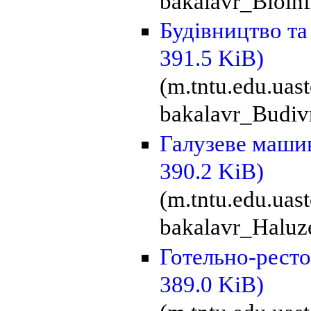
bakalavr_Bioinf
Будівництво та
391.5 KiB)
(m.tntu.edu.ua
bakalavr_Budivn
Галузеве маши
390.2 KiB)
(m.tntu.edu.ua
bakalavr_Haluz
Готельно-рест
389.0 KiB)