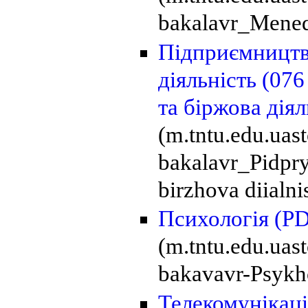
bakalavr_Mened
Підприємництво
діяльність (07
та біржова дія
(m.tntu.edu.uas
bakalavr_Pidpry
birzhova diialni
Психологія
(PD
(m.tntu.edu.uas
bakavavr-Psykho
Телекомунікації