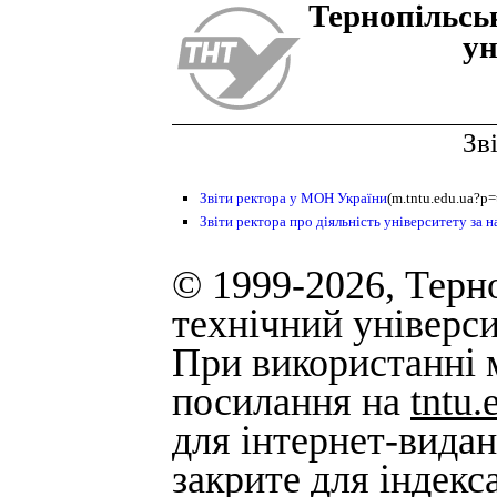
Тернопiльсь
ун
Зв
Звіти ректора у МОН України
(m.tntu.edu.ua?p=
Звіти ректора про діяльність університету за н
© 1999-2026, Терн
технічний універси
При використанні м
посилання на
tntu.
для інтернет-вида
закрите для індек