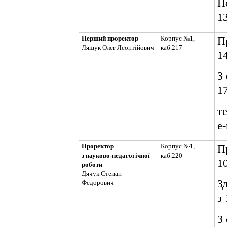
П
1
Перший проректор
Корпус №1,
П
Ляшук Олег Леонтійович
каб.217
14
З
17
те
e
Проректор
Корпус №1,
П
з науково-педагогічної
каб.220
10
роботи
Дячук Степан
З
Федорович
з 
З