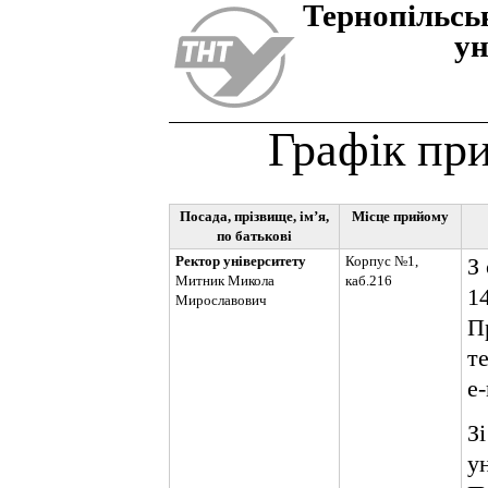
Тернопiльсь
ун
Графік пр
Посада, прізвище, ім’я,
Місце прийому
по батькові
Ректор університету
Корпус №1,
З
Митник Микола
каб.216
14
Мирославович
П
те
e
З
у