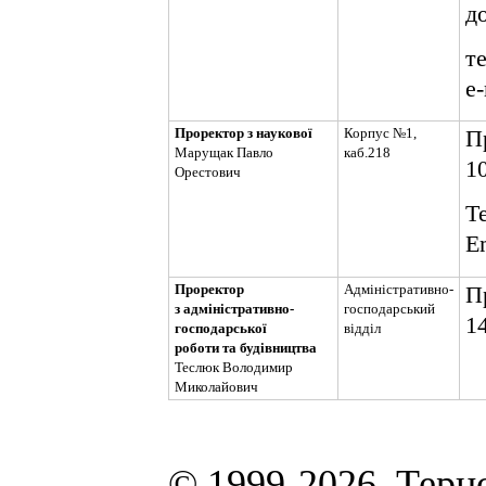
до
те
e
Проректор з наукової
Корпус №1,
П
Марущак Павло
каб.218
10
Орестович
Т
E
Проректор
Адміністративно-
П
з адміністративно-
господарський
14
господарської
відділ
роботи та будівництва
Теслюк Володимир
Миколайович
© 1999-2026, Терн