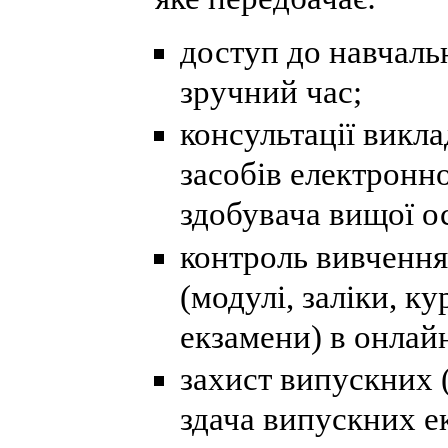
доступ до навчальн
зручний час;
консультації викл
засобів електронно
здобувача вищої ос
контроль вивчення
(модулі, заліки, ку
екзамени) в онлай
захист випускних (
здача випускних е