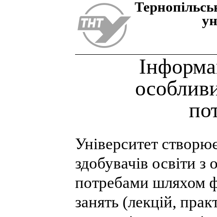
Тернопiльсь
ун
Інформац
особливи
по
Університет створю
здобувачів освіти з
потребами шляхом 
занять (лекцій, пра