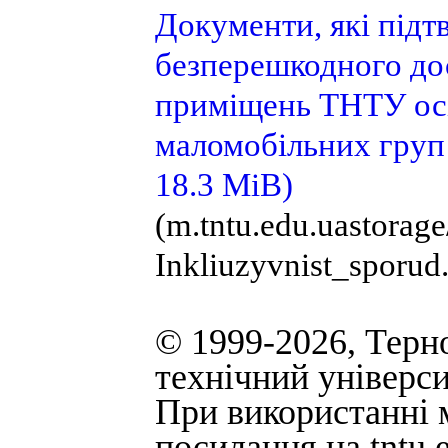
Документи, які під
безперешкодного дос
приміщень ТНТУ осіб
маломобільних груп
18.3 MiB)
(m.tntu.edu.uastora
Inkliuzyvnist_sporud
© 1999-2026, Терн
технічний універси
При використанні м
посилання на
tntu.