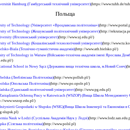
versität Hamburg (Гамбургський технічний університет)
(https://www.tuhh.de/tuhh
Польща
sity of Technology (Університет «Вроцлавська політехніка»)
(http://www.portal.
sity of Technology (Жешувський політехнічний університет)
(http://rekrutacja.p
niversity (Ягеллонський університет)
(http://www.uj.edu.pl/)
rsity of Technology (Кошалінський технологічний університет)
(http://www.tu.kos
ielsko-Biala (Технічно-гуманістична академія)
(http://www.ath.bielsko.pl/)
rsity of Technology in Warsaw (Військово-технічна академія імені Ярослава Дом
.edu.pl/)
ocational School in Nowy Sącz (Державна вища технічна школа, м.Новий Сонч)
(h
ubelska (Люблінська Політехніка)
(http://www.pollub.pl/)
polska (Опольська Політехніка)
(http://www.po.opole.pl/)
dańska (Гданський політехнічний університет)
(http://www.pg.edu.pl)
 Zarządzania Ochroną Pracy w Katowicach (WSZOP) (Вища Школа Менеджменту 
p://www.wszop.edu.pl/)
Inżynierii Gospodarki w Słupsku (WSIG)(Вища Школа Інженерії та Економіки в 
g-slupsk.pl)
emia Nauk w Łodzi (Суспільна Академія Наук у Лодзі)
(http://www.lodz.san.edu.p
ąska (Сілезька політехніка)
(http://www.polsl.pl)
czo-Hutnicza im. Stanisława Staszica w Krakowie (Гірничо-металургійна академі