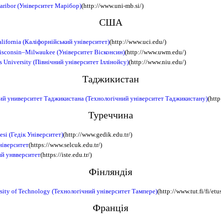
Maribor (Університет Марібор)
(http://www.uni-mb.si/)
США
alifornia (Каліфорнійський університет)
(http://www.uci.edu/)
Wisconsin–Milwaukee (Університет Вісконсин)
(http://www.uwm.edu/)
is University (Північний університет Іллінойсу)
(http://www.niu.edu/)
Таджикистан
ий университет Таджикистана (Технологічний університет Таджикистану)
(http
Туреччина
esi (Гедік Університет)
(http://www.gedik.edu.tr/)
ніверситет
(https://www.selcuk.edu.tr/)
ий унвверситет
(https://iste.edu.tr/)
Фінляндія
sity of Technology (Технологічний університет Тампере)
(http://www.tut.fi/fi/etu
Франція