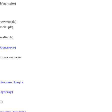
/startseite)
pwr.wroc.pl/)
rz.edu.pl/)
zalin.pl/)
бровського)
ttp://www.pwsz-
Охорони Праці в
Слупську)
l)
я імені Станіслава