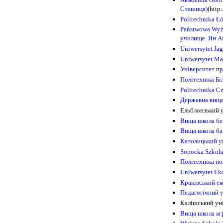
Сташиця)
(http
Politechnika Ł
Państwowa Wyż
училище. Ян А
Uniwersytet Ja
Uniwersytet Ma
Університет пр
Політехніка Бі
Politechnika C
Державна вища
Ельблонзький у
Вища школа бе
Вища школа ба
Католицький у
Sopocka Szkoł
Політехніка по
Uniwersytet E
Краківський е
Педагогічний 
Калішський уні
Вища школа аг