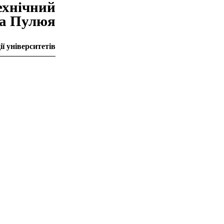
ехнiчний
на Пулюя
ї університетів