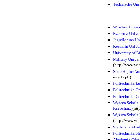
Technische Uni
Wrocław Univer
Rzeszow Univer
Jagiellonian U
Koszalin Unive
University of B
Military Unive
(http://www.wat
State Higher V
ns.edu.pl/)
Politechnika L
Politechnika O
Politechnika G
Wyższa Szkoła
Катовіцах)
(htt
Wyższa Szkoła 
(http://www.wsi
Społeczna Akad
Politechnika Śl
Akademia Górni