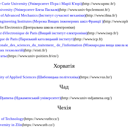
e Curie University (Університет П'єра і Марії К'юрі)
(http://www.upmc.fr/)
niversity (Університет Блеза Паскаля)
(http://www.univ-bpclermont.fr/)
te of Advanced Mechanics (Інститут сучасної механіки)
(http://www.ifma.fr/)
ngineering Institutes (Мережа Вищих інженерних шкіл Франції )
(http://www.npl
for Electronics (Центральна школа електроніки)
eur d'électronique de Paris (Вищий інститут електроніки)
(http://www.isep.fr/)
ique de Paris (Паризький католицький інститут)
(http://www.icp.fr)
ionale_des_sciences_du_traitement_ de_l'information (Міжнародна вища школа 
их технологій)
(http://eisti.fr/)
уатьє
(https://www.univ-poitiers.fr/en/)
Хорватія
sity of Applied Sciences (Шибеницька політехніка)
(https://www.vus.hr/)
Чад
N'Djamena (Нджаменський університет)
(http://www.univ-ndjamena.org/)
Чехія
y of Technology
(https://www.vutbr.cz/)
ersity in Zlín
(https://www.utb.cz/)