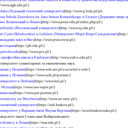
://www.agh.edu.pl/)
ódzka (Лодзький технічний університет)
(http://www.p.lodz.pl/pl)
sza Szkoła Zawodowa im. Jana Amosa Komeńskiego w Lesznie (Державне вище 
мос Коменський в Лешно)
(http://www.pwsz.edu.pl/index.php/pl/)
gielloński (Ягеллонський університет)
(http://www.uj.edu.pl/)
rii Curie-Skłodowskiej w Lublinie (Університет Марії Кюрі-Склодовської)
(http:
икладних наук в Нисі
(http://www.pwsz.nysa.pl/)
лостоцька
(https://pb.edu.pl/)
zęstochowska
(http://www.pcz.pl/)
 професійна школа в Ельблонгу
(http://www.euh-e.edu.pl/)
ніверситет гуманітарних та економічних наук
зпеки у Познані
(https://www.wsb.net.pl/o-uczelni/o-wsb/)
нкова у Познані
(https://www.wsb.pl/poznan/)
ніверситет в Любліні
(https://www.kul.pl/)
a Wyższa
(https://www.ssw-sopot.pl/)
знанська
(https://www.put.poznan.pl/)
konomiczny we Wrocławiu
(http://www.ue.wroc.pl/)
кономічний університет
(https://uek.krakow.pl/)
університет у Варшаві імені Януша Корчака
(https://uczelniakorczaka.pl/)
верситет імені Станіслава Войцеховського
робізнесу в Ломжі
(https://wsa.edu.pl/)