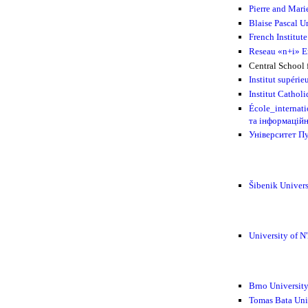
Pierre and Mari
Blaise Pascal U
French Institu
Reseau «n+i» E
Central School 
Institut supéri
Institut Cathol
École_internat
та інформаційн
Університет П
Šibenik Univer
University of 
Brno Universit
Tomas Bata Univ