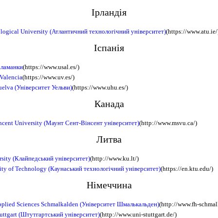
Ірландія
ological University (Атлантичний технологічний університет)
(https://www.atu.ie/
Іспанія
аламанки
(https://www.usal.es/)
 Valencia
(https://www.uv.es/)
uelva (Університет Уельви)
(https://www.uhu.es/)
Канада
ncent University (Маунт Сент-Вінсент університет)
(http://www.msvu.ca/)
Литва
rsity (Клайпедський університет)
(http://www.ku.lt/)
ity of Technology (Каунаський технологічний університет)
(https://en.ktu.edu/)
Німеччина
Applied Sciences Schmalkalden (Університет Шмалькальден)
(http://www.fh-schmal
tuttgart (Штутгартський університет)
(http://www.uni-stuttgart.de/)