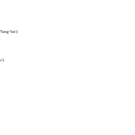
p?lang=lat/)
k/)