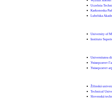
Wyższa Szkoła 
Uczelnia Techn
Karkonoska Pań
Lubelska Akad
University of 
Instituto Super
Universitatea d
Університет Га
Університет а
Žilinská unive
Technical Unive
Slovenská techn