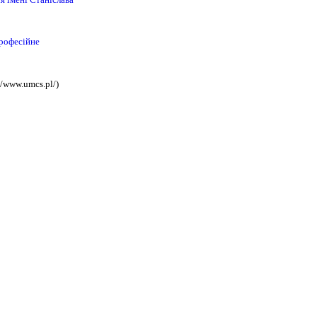
професійне
//www.umcs.pl/)