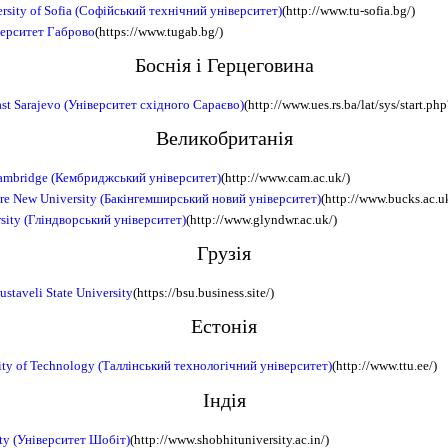
ersity of Sofia (Софійський технічний університет)
(http://www.tu-sofia.bg/)
верситет Габрово
(https://www.tugab.bg/)
Боснія і Герцеговина
ast Sarajevo (Університет східного Сараєво)
(http://www.ues.rs.ba/lat/sys/start.ph
Великобританія
Cambridge (Кембриджський університет)
(http://www.cam.ac.uk/)
e New University (Бакінгемширський новий університет)
(http://www.bucks.ac.u
sity (Гліндворський університет)
(http://www.glyndwr.ac.uk/)
Грузія
staveli State University
(https://bsu.business.site/)
Естонія
sity of Technology (Таллінський технологічний університет)
(http://www.ttu.ee/)
Індія
ity (Університет Шобіт)
(http://www.shobhituniversity.ac.in/)