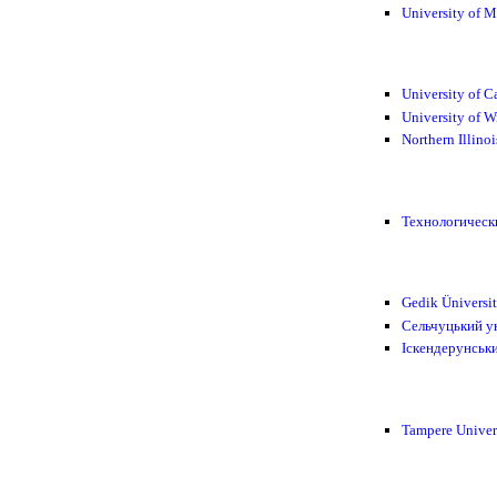
University of 
University of C
University of 
Northern Illino
Технологическ
Gedik Üniversit
Сельчуцький у
Іскендерунськ
Tampere Univer