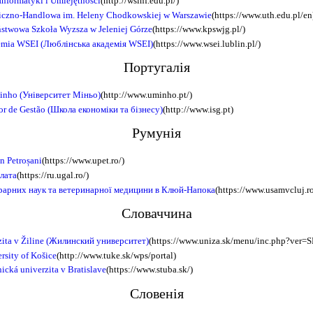
Informatyki i Umiejętności
(http://wsinf.edu.pl/)
iczno-Handlowa im. Heleny Chodkowskiej w Warszawie
(https://www.uth.edu.pl/en
stwowa Szkoła Wyzsza w Jeleniej Górze
(https://www.kpswjg.pl/)
emia WSEI (Люблінська академія WSEI)
(https://www.wsei.lublin.pl/)
Португалія
Minho (Університет Міньо)
(http://www.uminho.pt/)
ior de Gestão (Школа економіки та бізнесу)
(http://www.isg.pt)
Румунія
in Petroșani
(https://www.upet.ro/)
лата
(https://ru.ugal.ro/)
грарних наук та ветеринарної медицини в Клюй-Напока
(https://www.usamvcluj.ro
Словаччина
rzita v Žiline (Жилинский университет)
(https://www.uniza.sk/menu/inc.php?ver=S
rsity of Košice
(http://www.tuke.sk/wps/portal)
ická univerzita v Bratislave
(https://www.stuba.sk/)
Словенія