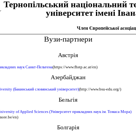
Тернопiльський національний т
унiверситет iменi Iва
Член Європейської асоціаці
Вузи-партнери
Австрія
рикладних наук Санкт-Пельтена
(https://www.fhstp.ac.at/en)
Азербайджан
iversity (Бакинський словянський університет)
(http://www.bsu-edu.org/)
Бельгія
iversity of Applied Sciences (Університет прикладних наук ім. Томаса Мора)
more.be/en)
Болгарія