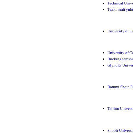
Technical Univ
Технічний уні
University of E
University of 
Buckinghamshir
Glyndŵr Univer
Batumi Shota Ru
Tallinn Univer
Shobit Univers