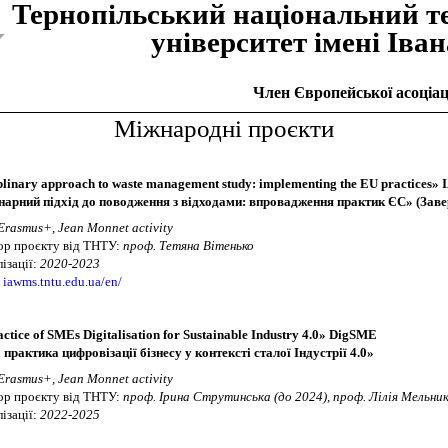
Тернопiльський національний т
унiверситет iменi Iва
Член Європейської асоціаці
Міжнародні проєкти
iplinary approach to waste management study: implementing the EU practices
нарний підхід до поводження з відходами: впровадження практик ЄС» (Зав
Erasmus+, Jean Monnet activity
р проєкту від ТНТУ:
проф. Тетяна Вітенько
ізації:
2020-2023
:
iawms.tntu.edu.ua/en/
tice of SMEs Digitalisation for Sustainable Industry 4.0» DigSME
практика цифровізації бізнесу у контексті сталої Індустрії 4.0»
Erasmus+, Jean Monnet activity
р проєкту від ТНТУ:
проф. Ірина Струтинська (до 2024), проф. Лілія Мельник
ізації:
2022-2025