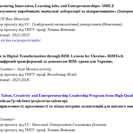
cturing Innovation, Learning-labs, and Entrepreneurships» SMILE
розумному виробництві, навчальні лабораторії та підприємництво» (Заверш
EIT Raw Materials
р проєкту від ЄС:
Гамбурзький технологічний університет (Німеччина)
р проєкту від ТНТУ:
проф. Тетяна Вітенько
ізації:
2022-2025
:
eit-hei.eu/projects/smile/
e in Digital Transformation through BIM: Lessons for Ukraine» BIMTech
 цифровій трансформації за допомогою BIM: уроки для України»
Erasmus+, Jean Monnet activity
р проєкту від ТНТУ:
проф. Володимир Ясній
ізації:
2023-2026
p Talent, Creativity and Entrepreneurship Leadership Program from High Quali
.edu.ua?p=uk/inter/projects/ua-talent-up)
приємливості, креативності та міжкультурних компетенцій для якісного ви
Erasmus+
р проєкту від ЄС:
Папський Університет Саламанки (Іспанія)
р проєкту від ТНТУ:
проф. Тетяна Вітенько