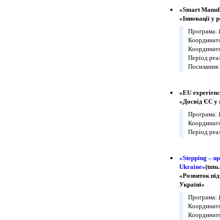
«Smart Manufa
«Інновації у 
Програма:
Координато
Координато
Період реал
Посилання
«EU experienc
«Досвід ЄС у
Програма:
Координато
Період реал
«Stepping – u
Ukraine»
(tntu
«Розвиток під
Україні»
Програма:
Координато
Координато