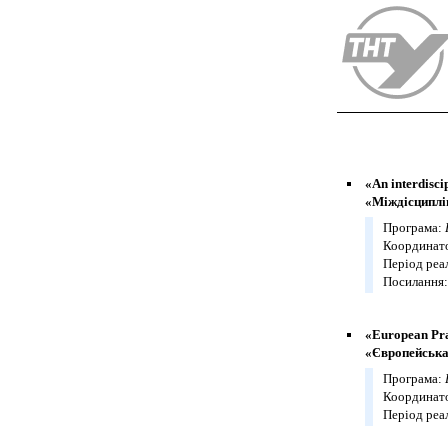
«An interdisc
«Міждісциплі
Програма:
Координато
Період реал
Посилання
«European Prac
«Європейська 
Програма:
Координато
Період реал