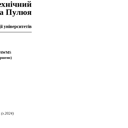
ехнiчний
на Пулюя
ї університетів
» IAWMS
ершено)
 (з 2024)