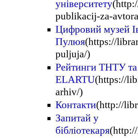
університету
(http:
publikacij-za-avtor
Цифровий музей І
Пулюя
(https://libr
puljuja/)
Рейтинги ТНТУ та
ELARTU
(https://l
arhiv/)
Контакти
(http://li
Запитай у
бібліотекаря
(http: