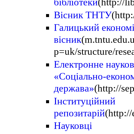
бібліотеки
(http://l
Вісник ТНТУ
(http
Галицький економ
вісник
(m.tntu.edu.
p=uk/structure/rese
Електронне науков
«Соціально-економ
держава»
(http://se
Інституційний
репозитарій
(http:/
Науковці