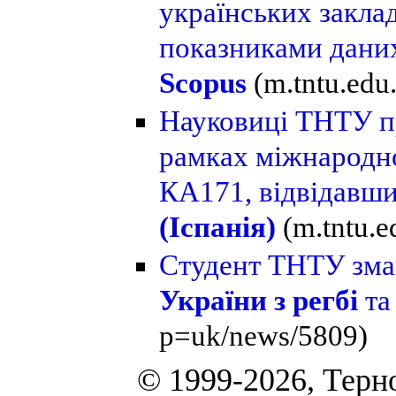
українських заклад
показниками дан
Scopus
(m.tntu.ed
Науковиці ТНТУ п
рамках міжнародно
КА171, відвідавш
(Іспанія)
(m.tntu.
Студент ТНТУ зма
України з регбі
та
p=uk/news/5809)
© 1999-2026, Терн