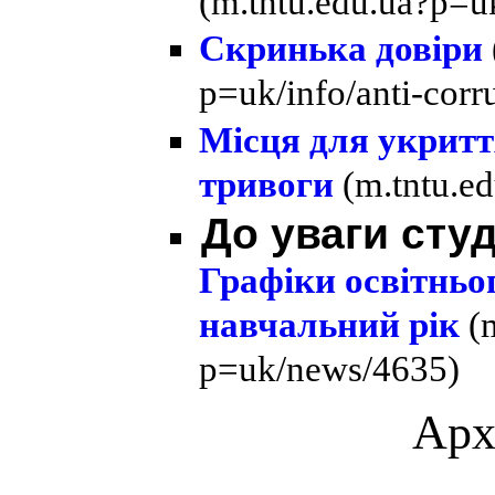
(m.tntu.edu.ua?p=uk
Скринька довіри
p=uk/info/anti-corr
Місця для укриття
тривоги
(m.tntu.e
До уваги студ
Графіки освітньо
навчальний рік
(
p=uk/news/4635)
Арх