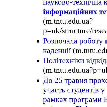
науково-технічна 
інформаційних те
(m.tntu.edu.ua?
p=uk/structure/rese
Розпочала роботу
каденції
(m.tntu.e
Політехніки відві
(m.tntu.edu.ua?p=u
До
25 травня
прохо
участь студентів у
рамках програми E