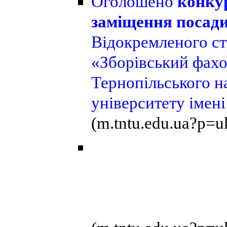
Оголошено
конкур
заміщення посад
Відокремленого ст
«Зборівський фах
Тернопільського н
університету імен
(m.tntu.edu.ua?p=u
Вступ ді
тимчасо
територій У
вищої о