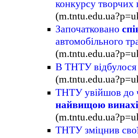
конкурсу творчих 
(m.tntu.edu.ua?p=u
Започатковано
сп
автомобільного тр
(m.tntu.edu.ua?p=u
В ТНТУ відбулося
(m.tntu.edu.ua?p=u
ТНТУ увійшов до ч
найвищою винахі
(m.tntu.edu.ua?p=u
ТНТУ зміцнив свої