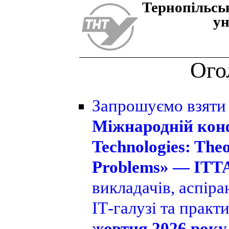
Тернопiльсь
ун
Ого
Запрошуємо взяти
Міжнародній конф
Technologies: Theo
Problems» — ITTA
викладачів, аспіра
ІТ-галузі та практ
жовтня 2026 року