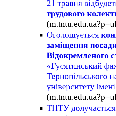
21 травня
відбудет
трудового колект
(m.tntu.edu.ua?p=u
Оголошується
кон
заміщення посад
Відокремленого с
«Гусятинський фа
Тернопільського н
університету імен
(m.tntu.edu.ua?p=u
ТНТУ долучається