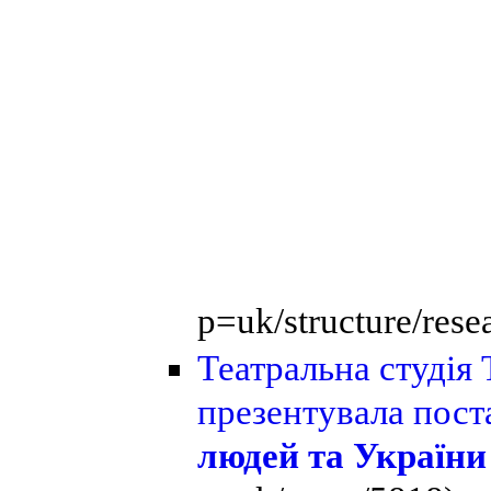
p=uk/structure/rese
Театральна студія
презентувала пос
людей та України