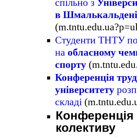
спільно з
Універс
в Шмалькальдені
(m.tntu.edu.ua?p=u
Студенти ТНТУ пок
на
обласному чемп
спорту
(m.tntu.ed
Конференція труд
університету
розп
складі
(m.tntu.edu
Конференція 
колективу