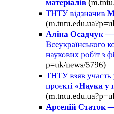
матеріалів
(m.tnt
ТНТУ відзначив
М
(m.tntu.edu.ua?p=u
Аліна Осадчук
— 
Всеукраїнського к
наукових робіт з ф
p=uk/news/5796)
ТНТУ взяв участь 
проєкті
«Наука у 
(m.tntu.edu.ua?p=u
Арсеній Статок
— 