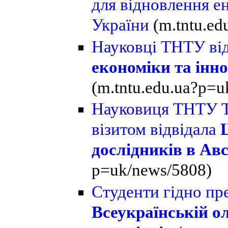
для відновлення е
України
(m.tntu.e
Науковці ТНТУ ві
економіки та інн
(m.tntu.edu.ua?p=u
Науковиця ТНТУ Т
візитом відвідала
дослідників в Авс
p=uk/news/5808)
Студенти гідно пр
Всеукраїнській ол