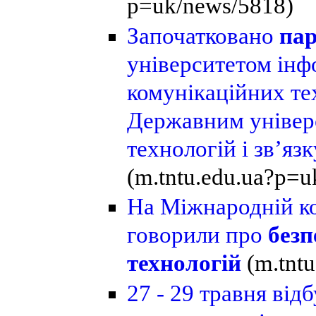
p=uk/news/5818)
Започатковано
пар
університетом інф
комунікаційних тех
Державним універ
технологій і зв’язк
(m.tntu.edu.ua?p=u
На Міжнародній к
говорили про
безп
технологій
(m.tnt
27 - 29 травня
відб