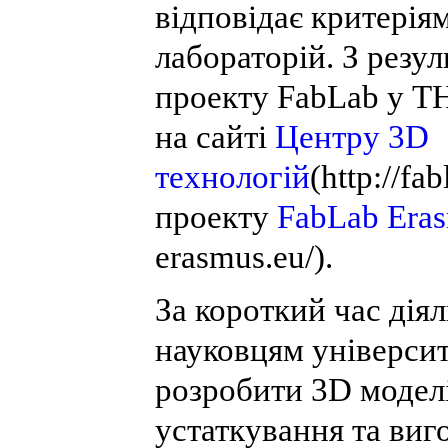
відповідає критерія
лабораторій. З резу
проекту FabLab у Т
на сайті
Центру 3D
технологій
(http://fa
проекту
FabLab Era
erasmus.eu/).
За короткий час дія
науковцям університ
розробити 3D моделі
устаткування та виг