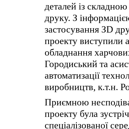
деталей із складно
друку. З інформаціє
застосування ЗD др
проекту виступили 
обладнання харчови
Городиський та аси
автоматизації техно
виробництв, к.т.н.
Приємною несподіва
проекту була зустрі
спеціалізованої сер