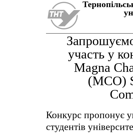
Тернопiльсь
ун
Запрошуємо
участь у ко
Magna Cha
(MCO) S
Com
Конкурс пропонує у
студентів університе