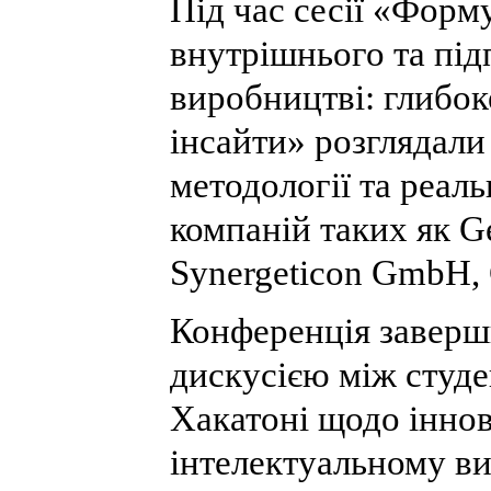
Під час сесії «Форм
внутрішнього та пі
виробництві: глибок
інсайти» розглядали
методології та реаль
компаній таких як Gell
Synergeticon GmbH,
Конференція заверш
дискусією між студе
Хакатоні щодо іннов
інтелектуальному ви