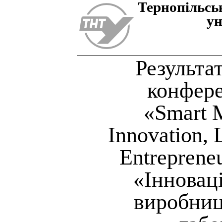
Тернопiльсь
ун
Результа
конфере
«Smart 
Innovation, 
Entreprene
«Інновац
виробниц