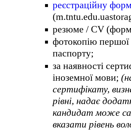
реєстраційну фор
(m.tntu.edu.uastor
резюме / CV (форм
фотокопію першої 
паспорту;
за наявності серти
іноземної мови;
(н
сертифікату, виз
рівні, надає додат
кандидат може сам
вказати рівень вол