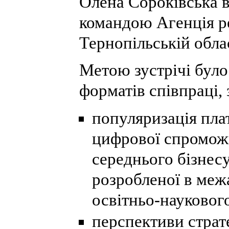
Олена Сороківська вз
командою Агенція р
Тернопільській облас
Метою зустрічі бул
форматів співпраці,
популяризація пла
цифрової спроможн
середнього бізнес
розробленої в ме
освітньо-науковог
перспективи страт