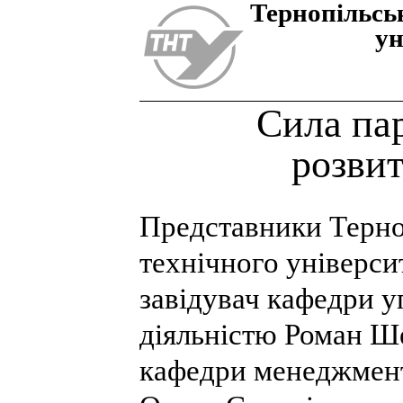
Тернопiльсь
ун
Сила па
розвит
Представники Терно
технічного універси
завідувач кафедри 
діяльністю Роман Ше
кафедри менеджмент