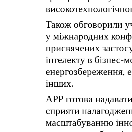
високотехнологічног
Також обговорили уч
у міжнародних конфе
присвячених застос
інтелекту в бізнес-
енергозбереження, ек
інших.
АРР готова надавати
сприяти налагоджен
масштабуванню інн