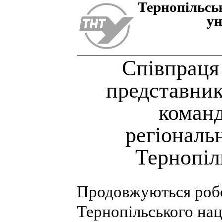
Тернопiльсь
ун
Співпраця 
представник
команд
регіональ
Тернопіл
Продовжуються робоч
Тернопільського нац