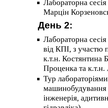
Лабораторна сесія 2
Марцін Корзеновск
День 2:
Лабораторна сесія 
від КПІ, з участю
к.т.н. Костянтина Б
Проценка та к.т.н
Тур лабораторіями
машинобудування 
інженерія, адитив
гідравліка).