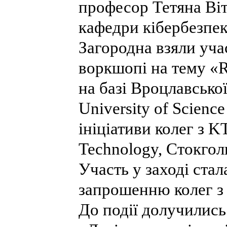
професор Тетяна Віт
кафедри кібербезпе
Загородна взяли уч
воркшопі на тему «
на базі Вроцлавсько
University of Scienc
ініціативи колег з KT
Technology, Стокголь
Участь у заході ста
запрошенню колег з 
До події долучилис