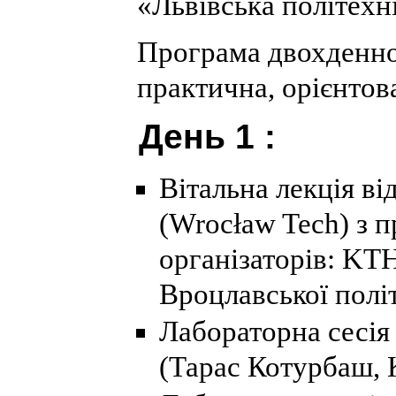
«Львівська політехн
Програма двохденн
практична, орієнтова
День 1 :
Вітальна лекція в
(Wrocław Tech) з 
організаторів: KTH
Вроцлавської полі
Лабораторна сесія 
(Тарас Котурбаш, 