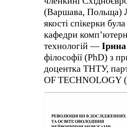
членкині Східноєвро
(Варшава, Польща)
якості спікерки бул
кафедри комп’ютерн
технологій —
Ірин
філософії (PhD) з п
доцентка ТНТУ, па
OF TECHNOLOGY (