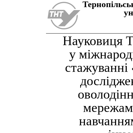
Тернопiльсь
ун
Науковиця Т
у міжнарод
стажуванні
досліджен
оволодін
мережам
навчання