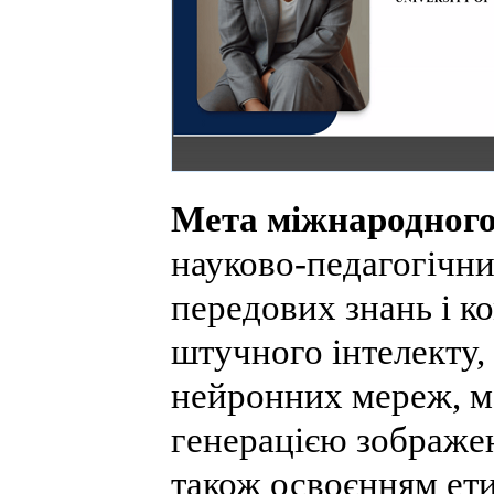
Мета міжнародног
науково-педагогічн
передових знань і к
штучного інтелекту,
нейронних мереж, 
генерацією зображен
також освоєнням ет