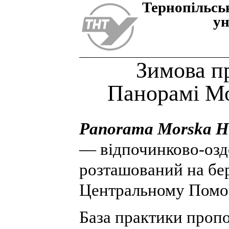
Тернопiльсь
ун
Зимова п
Панорамі Мо
Panorama Morska He
— відпочинково-озд
розташований на бер
Центральному Помор
База практики проп