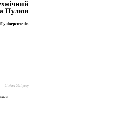
ехнiчний
на Пулюя
ї університетів
21 січня 2011 року
я
мами.