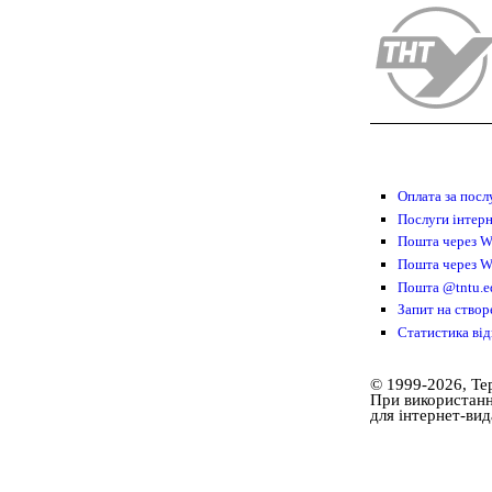
Оплата за посл
Послуги інтер
Пошта через 
Пошта через W
Пошта @tntu.e
Запит на ство
Статистика від
© 1999-2026, Те
При використанні
для інтернет-ви