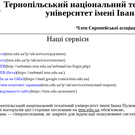
Тернопiльський національний т
унiверситет iменi Iва
Член Європейської асоціаці
Наші сервіси
уги
(tntu.edu.ua?p=uk/services/payment)
нету
(tntu.edu.ua?p=uk/services/internet)
WEB
(http://webmain.tntu.edu.ua/webmail/src/login.php)
EB (бета)
(https://webmail.tntu.edu.ua/)
du.ua на GMail
(https://mail.google.com/a/tntu.edu.ua)
рення поштової скриньки
(tntu.edu.ua?p=uk/services/tntuemail-request)
відуваності сайту
(https://tntu.edu.ua/awstats/)
рнопільський національний технічний університет імені Івана Пулю
 матеріалів цієї сторінки посилання на
tntu.edu.ua
обов'язкове,
дань — гіперпосилання, не закрите для індексації пошуковими систе