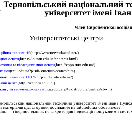
Тернопiльський національний т
унiверситет iменi Iва
Член Європейської асоціаці
Університетські центри
ційних технологій
(http://www.networkacad.net/)
дної освіти
(https://in.tntu.edu.ua/contacts.html)
отовки та післядипломної освіти
(http://cppo.tntu.edu.ua/)
их мов
(tntu.edu.ua?p=uk/structure/centres/cim)
нного навчання ТНТУ
(http://idn.tntu.edu.ua/)
ький центр
(http://iec.tntu.edu.ua/)
кінгу та веб-менеджменту
(tntu.edu.ua?p=uk/structure/centres/cbwm)
рнопільський національний технічний університет імені Івана Пулю
 матеріалів цієї сторінки посилання на
tntu.edu.ua
обов'язкове,
дань — гіперпосилання, не закрите для індексації пошуковими систе