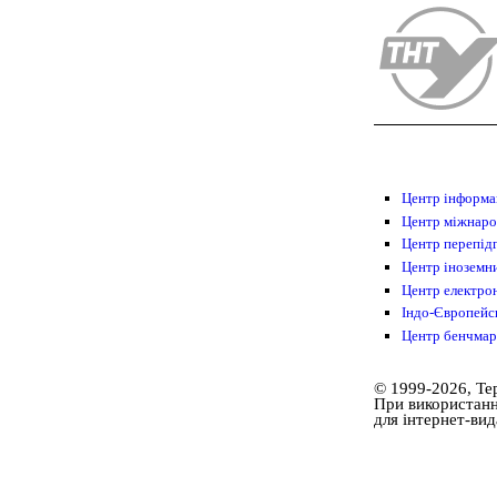
Центр інформа
Центр міжнаро
Центр перепідг
Центр іноземн
Центр електро
Індо-Європейс
Центр бенчмар
© 1999-2026, Те
При використанні
для інтернет-ви