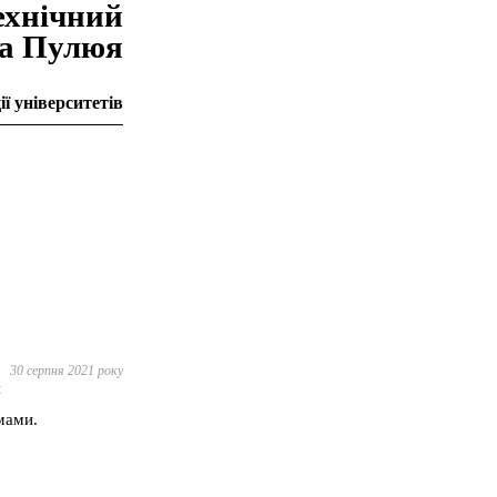
ехнiчний
на Пулюя
ї університетів
30 серпня 2021 року
я
мами.