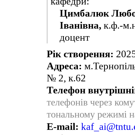
кафедри:
Цимбалюк Люб
Іванівна,
к.ф.-м.н
доцент
Рік створення:
2025
Адреса:
м.Тернопіль,
№ 2, к.62
Телефон внутрішні
телефонів через ком
тональному режимі н
E-mail:
kaf_ai@tntu.