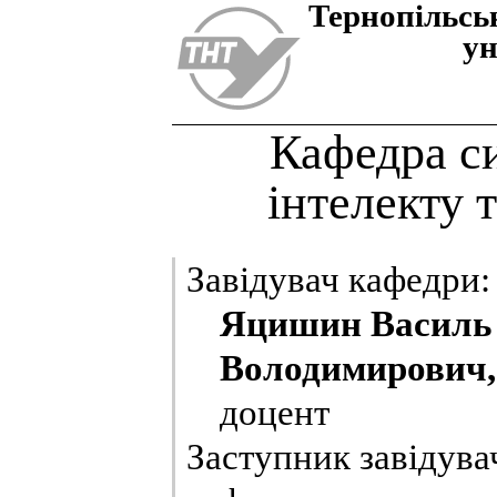
Тернопiльсь
ун
Кафедра с
інтелекту 
Завідувач кафедри:
Яцишин Василь
Володимирович,
доцент
Заступник завідува