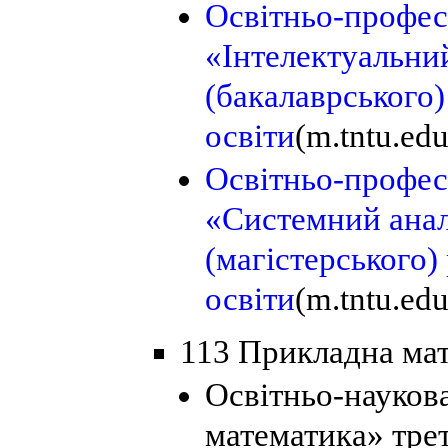
Освітньо-профес
«Інтелектуальни
(бакалаврського)
освіти
(m.tntu.ed
Освітньо-профес
«Системний анал
(магістерського)
освіти
(m.tntu.ed
113 Прикладна ма
Освітньо-науков
математика» трет