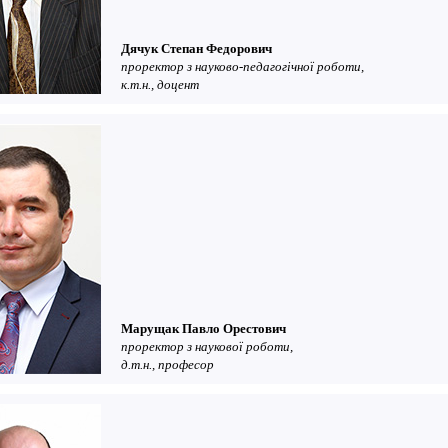
Дячук Степан Федорович
проректор з науково-педагогічної роботи,
к.т.н., доцент
Марущак Павло Орестович
проректор з наукової роботи,
д.т.н., професор