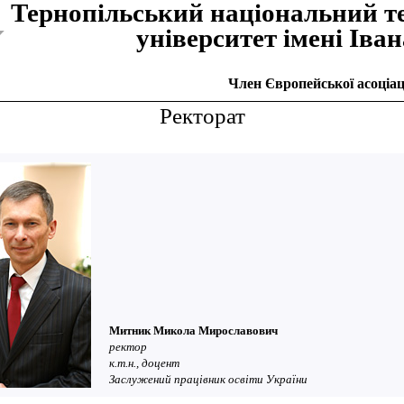
Тернопiльський національний т
унiверситет iменi Iва
Член Європейської асоціаці
Ректорат
Митник Микола Мирославович
ректор
к.т.н., доцент
Заслужений працівник освіти України