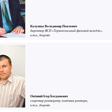
Калушка Володимир Павлович
директор ВСП «Тернопільський фаховий коледж»,
к.т.н., доцент
Окіпний Ігор Богданович
секретар ректорату, помічник ректора,
к.т.н., доцент