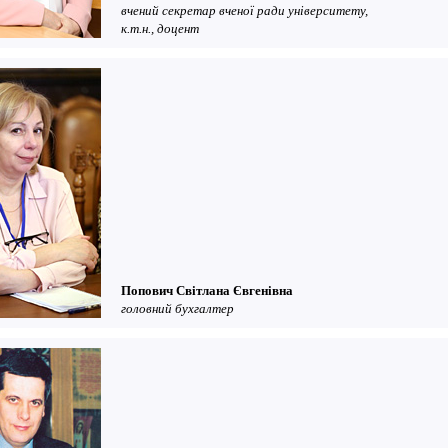
вчений секретар вченої ради університету,
к.т.н., доцент
Попович Світлана Євгенівна
головний бухгалтер