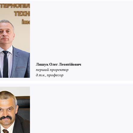
Ляшук Олег Леонтійович
перший проректор
д.т.н., професор