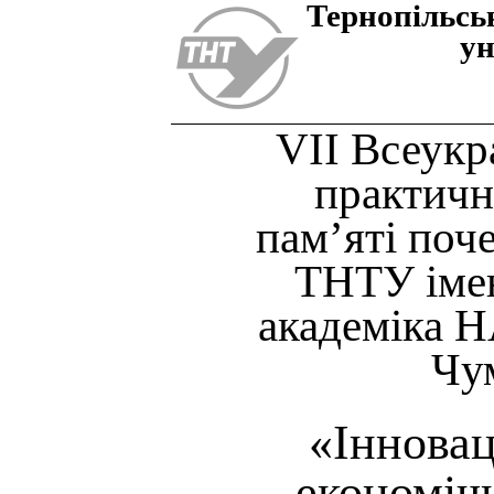
Тернопiльсь
ун
VІІ Всеукр
практичн
пам’яті поч
ТНТУ імен
академіка Н
Чу
«Інновац
економічн