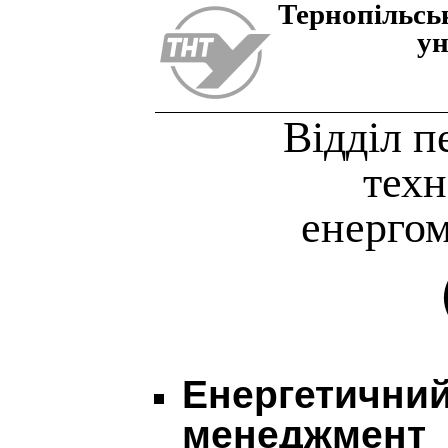
Тернопiльсь
ун
Відділ 
техн
енерго
Енергетични
менеджмент