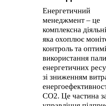
Енергетичний
менеджмент – це
комплексна діяльні
яка охоплює моніт
контроль та оптим
використання пал
енергетичних ресу
зі зниженням витр
енергоефективност
CO
2
. Це частина з
управління підпри