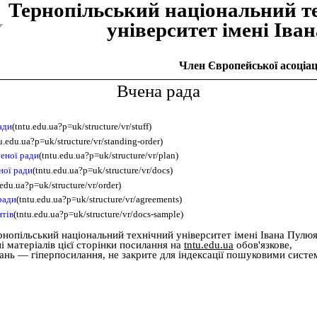
Тернопiльський національний т
унiверситет iменi Iва
Член Європейської асоціаці
Вчена рада
ади
(tntu.edu.ua?p=uk/structure/vr/stuff)
u.edu.ua?p=uk/structure/vr/standing-order)
еної ради
(tntu.edu.ua?p=uk/structure/vr/plan)
ної ради
(tntu.edu.ua?p=uk/structure/vr/docs)
.edu.ua?p=uk/structure/vr/order)
ради
(tntu.edu.ua?p=uk/structure/vr/agreements)
нтів
(tntu.edu.ua?p=uk/structure/vr/docs-sample)
рнопільський національний технічний університет імені Івана Пулю
 матеріалів цієї сторінки посилання на
tntu.edu.ua
обов'язкове,
дань — гіперпосилання, не закрите для індексації пошуковими систе