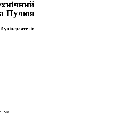
ехнiчний
на Пулюя
ї університетів
я
мами.