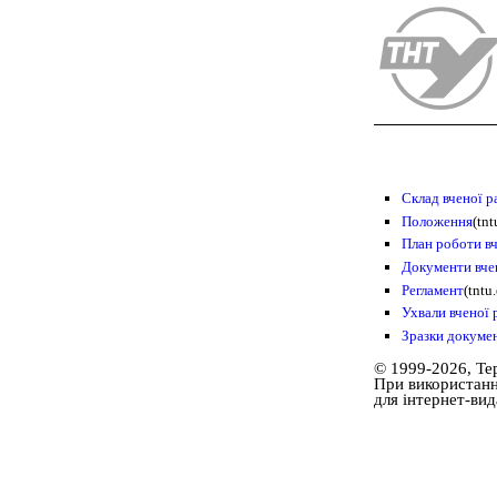
Склад вченої р
Положення
(tnt
План роботи вч
Документи вче
Регламент
(tntu
Ухвали вченої 
Зразки докуме
© 1999-2026, Те
При використанні
для інтернет-ви