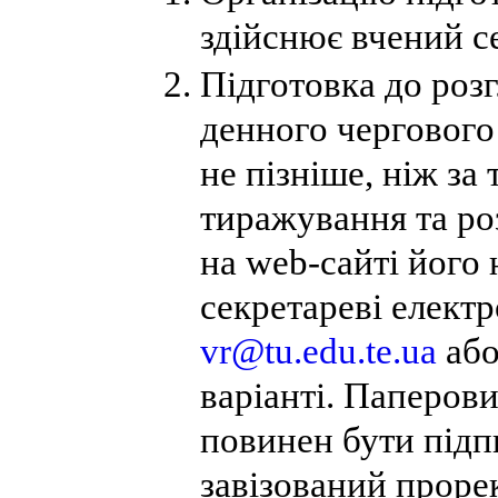
здійснює вчений с
Підготовка до роз
денного чергового
не пізніше, ніж за
тиражування та ро
на web-сайті його
секретареві елект
vr@tu.edu.te.ua
або
варіанті. Паперов
повинен бути підп
завізований проре