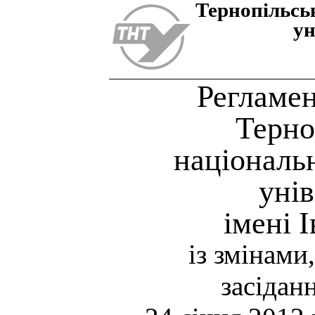
Тернопiльсь
ун
Регламен
Терно
національ
уні
імені 
із змінами
засіданн