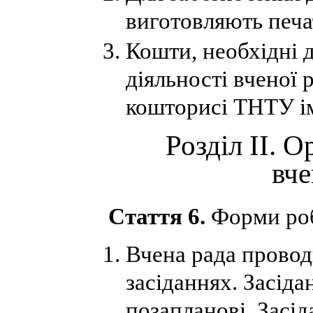
виготовляють печа
Кошти, необхідні 
діяльності вченої 
кошторисі ТНТУ ім
Розділ ІІ. О
вче
Стаття 6.
Форми роб
Вчена рада провод
засіданнях. Засіда
позапланові. Засі