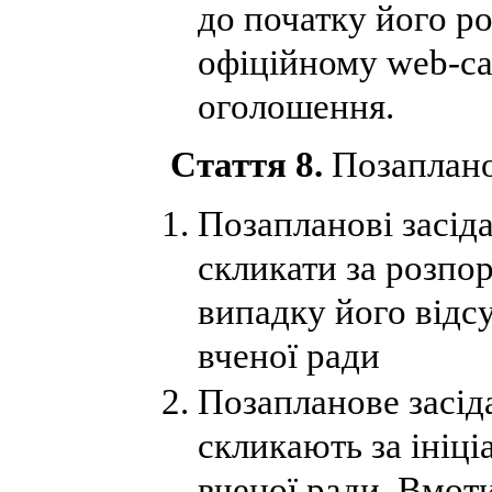
до початку його ро
офіційному web-сай
оголошення.
Стаття 8.
Позапланов
Позапланові засід
скликати за розпо
випадку його відс
вченої ради
Позапланове засід
скликають за ініці
вченої ради. Вмот