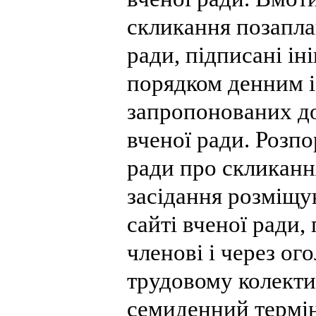
скликання позапла
ради, підписані іні
порядком денним і
запропонованих до
вченої ради. Розп
ради про скликанн
засідання розміщу
сайті вченої ради,
членові і через о
трудовому колектив
семиденний термін