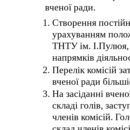
вченої ради.
Створення постійн
урахуванням поло
ТНТУ ім. І.Пулюя,
напрямків діяльнос
Перелік комісій за
вченої ради більші
На засіданні вчено
складі голів, засту
членів комісій. Го
склад членів комі