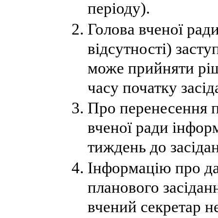
періоду).
Голова вченої ради
відсутності) засту
може прийняти ріш
часу початку засід
Про перенесення п
вченої ради інформ
тиждень до засіда
Інформацію про да
планового засідан
вчений секретар не