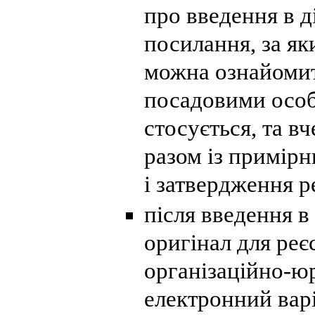
про введення в д
посилання, за я
можна ознайомит
посадовими особ
стосується, та в
разом із примір
і затвердження р
після введення в
оригінал для реєс
організаційно-ю
електронний вар