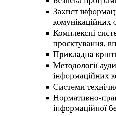
Безпека програм
Захист інформаці
комунікаційних 
Комплексні систе
проєктування, в
Прикладна крипт
Методології ауд
інформаційних к
Системи технічн
Нормативно-прав
інформаційної б