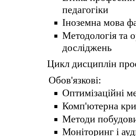
педагогіки
Іноземна мова ф
Методологія та о
досліджень
Цикл дисциплін проф
Обов'язкові:
Оптимізаційні ме
Комп'ютерна кри
Методи побудови
Моніторинг і ау