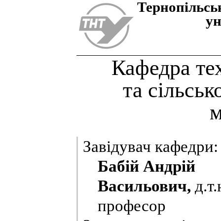
Тернопiльсь
ун
Кафедра те
та сільсь
Завідувач кафедри:
Бабій Андрій
Васильович,
д.т.
професор