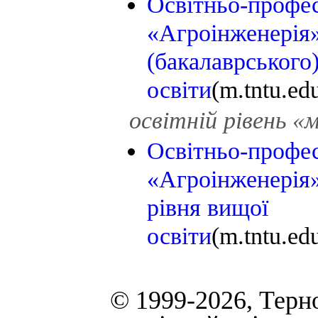
Освітньо-профе
«Агроінженерія
(бакалаврського
освіти
(m.tntu.ed
освітній рівень «
Освітньо-профе
«Агроінженерія»
рівня вищої
освіти
(m.tntu.ed
© 1999-2026, Терн