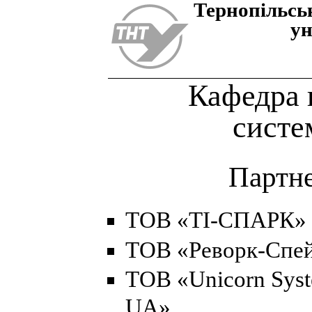
Тернопiльсь
ун
Кафедра 
систе
Партн
ТОВ «ТІ-СПАРК»
ТОВ «Реворк-Спе
ТОВ «Unicorn Sys
UA»