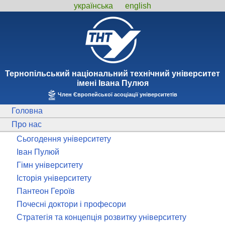
українська
english
Тернопiльський національний технiчний унiверситет
iменi Iвана Пулюя
Член Європейської асоціації університетів
Головна
Про нас
Сьогодення університету
Іван Пулюй
Гімн університету
Історія університету
Пантеон Героїв
Почесні доктори і професори
Стратегія та концепція розвитку університету