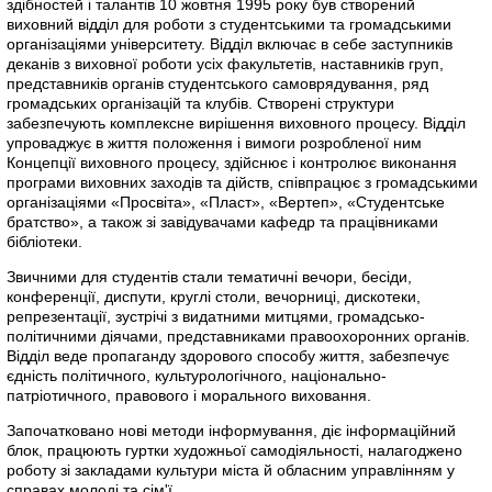
здібностей і талантів 10 жовтня 1995 року був створений
виховний відділ для роботи з студентськими та громадськими
організаціями університету. Відділ включає в себе заступників
деканів з виховної роботи усіх факультетів, наставників груп,
представників органів студентського самоврядування, ряд
громадських організацій та клубів. Створені структури
забезпечують комплексне вирішення виховного процесу. Відділ
упроваджує в життя положення і вимоги розробленої ним
Концепції виховного процесу, здійснює і контролює виконання
програми виховних заходів та дійств, співпрацює з громадськими
організаціями «Просвіта», «Пласт», «Вертеп», «Студентське
братство», а також зі завідувачами кафедр та працівниками
бібліотеки.
Звичними для студентів стали тематичні вечори, бесіди,
конференції, диспути, круглі столи, вечорниці, дискотеки,
репрезентації, зустрічі з видатними митцями, громадсько-
політичними діячами, представниками правоохоронних органів.
Відділ веде пропаганду здорового способу життя, забезпечує
єдність політичного, культурологічного, національно-
патріотичного, правового і морального виховання.
Започатковано нові методи інформування, діє інформаційний
блок, працюють гуртки художньої самодіяльності, налагоджено
роботу зі закладами культури міста й обласним управлінням у
справах молоді та сім'ї.