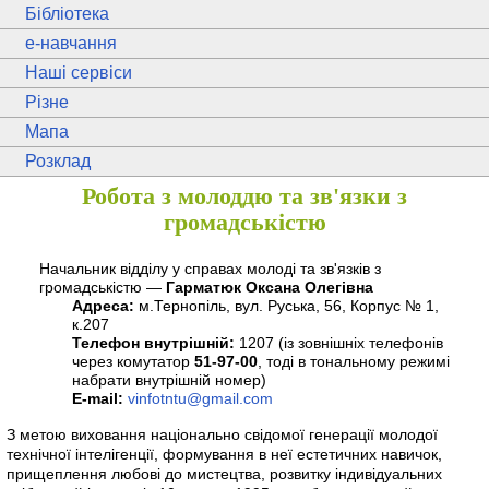
Бібліотека
e
-навчання
Наші сервіси
Різне
Мапа
Розклад
Робота з молоддю та зв'язки з
громадськістю
Начальник відділу у справах молоді та зв'язків з
громадськістю —
Гарматюк Оксана Олегівна
Адреса:
м.Тернопіль, вул. Руська, 56, Корпус № 1,
к.207
Телефон внутрішній:
1207
(із зовнішніх телефонів
через комутатор
51-97-00
, тоді в тональному режимі
набрати внутрішній номер)
E-mail:
vinfotntu@gmail.com
З метою виховання національно свідомої генерації молодої
технічної інтелігенції, формування в неї естетичних навичок,
прищеплення любові до мистецтва, розвитку індивідуальних