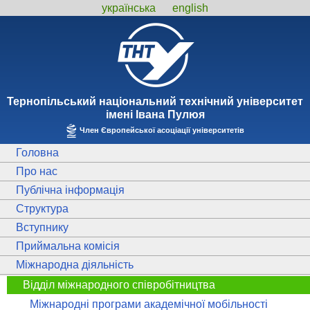
українська
english
Тернопiльський національний технiчний унiверситет
iменi Iвана Пулюя
Член Європейської асоціації університетів
Головна
Про нас
Публічна інформація
Структура
Вступнику
Приймальна комісія
Міжнародна діяльність
Відділ міжнародного співробітництва
Міжнародні програми академічної мобільності