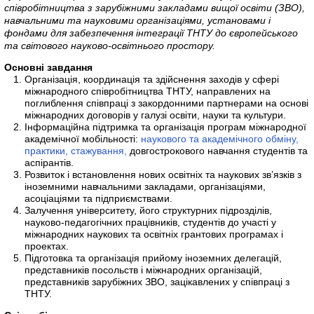
співробітництва з зарубіжними закладами вищої освіти (ЗВО),
навчальними та науковими організаціями, установами і
фондами для забезпечення інтеграції ТНТУ до європейського
та світового науково-освітнього простору.
Основні завдання
Організація, координація та здійснення заходів у сфері
міжнародного співробітництва ТНТУ, направлених на
поглиблення співпраці з закордонними партнерами на основі
міжнародних договорів у галузі освіти, науки та культури.
Інформаційна підтримка та організація програм міжнародної
академічної мобільності:
наукового та академічного обміну,
практики, стажування,
довгострокового навчання студентів та
аспірантів.
Розвиток і встановлення нових освітніх та наукових зв’язків з
іноземними навчальними закладами, організаціями,
асоціаціями та підприємствами.
Залучення університету, його структурних підрозділів,
науково-педагогічних працівників, студентів до участі у
міжнародних наукових та освітніх грантових програмах і
проектах.
Підготовка та організація прийому іноземних делегацій,
представників посольств і міжнародних організацій,
представників зарубіжних ЗВО, зацікавлених у співпраці з
ТНТУ.