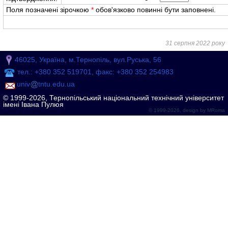
Поля позначені зірочкою
*
обов'язково повинні бути заповнені.
31 серпня 2022 року
46025, Україна, м.Тернопіль, вул.Руська, 56
тел.: +380 352 519701, факс: +380 352 254983
univ
tntu.edu.ua
© 1999-2026, Тернопільський національний технічний університет
імені Івана Пулюя
© 1999-2026, design by
MRoma