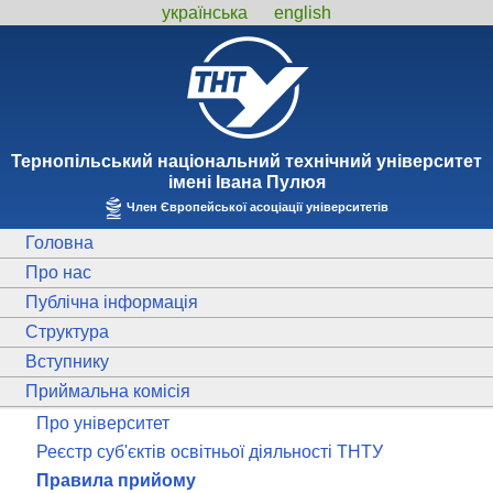
українська
english
Тернопiльський національний технiчний унiверситет
iменi Iвана Пулюя
Член Європейської асоціації університетів
Головна
Про нас
Публічна інформація
Структура
Вступнику
Приймальна комісія
Про університет
Реєстр суб'єктів освітньої діяльності ТНТУ
Правила прийому