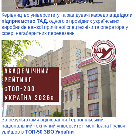
Керівництво університету та завідувачі кафедр
відвідали
підприємство ТАД,
одного з провідних українських
виробників важкої причіпної спецтехніки та оператора у
сфері негабаритних перевезень.
За результатами оцінювання Тернопільський
національний технічний університет імені Івана Пулюя
увійшов в
ТОП-50 ЗВО України