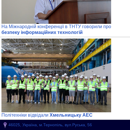
На Міжнародній конференції в ТНТУ говорили про
безпеку інформаційних технологій
Політехніки відвідали
Хмельницьку АЕС
46025, Україна, м.Тернопіль, вул.Руська, 56