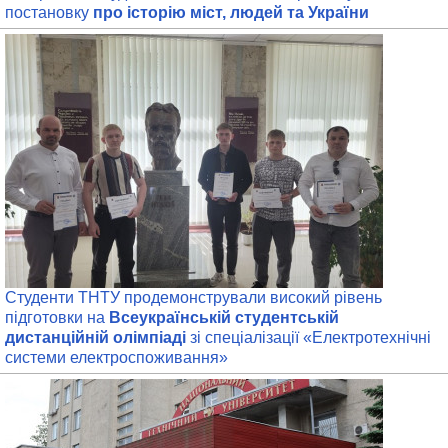
постановку
про історію міст, людей та України
Студенти ТНТУ продемонстрували високий рівень
підготовки на
Всеукраїнській студентській
дистанційній олімпіаді
зі спеціалізації «Електротехнічні
системи електроспоживання»