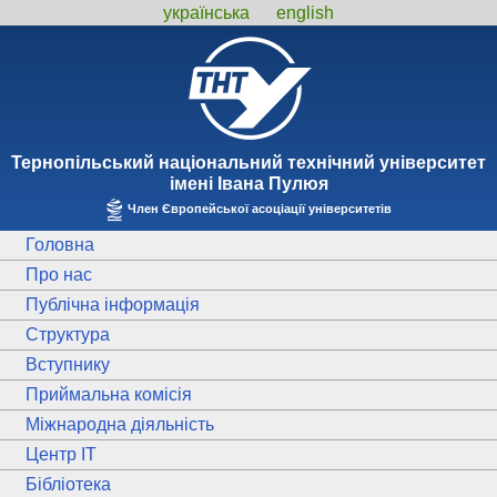
українська
english
Тернопiльський національний технiчний унiверситет
iменi Iвана Пулюя
Член Європейської асоціації університетів
Головна
Про нас
Публічна інформація
Структура
Вступнику
Приймальна комісія
Міжнародна діяльність
Центр ІТ
Бібліотека