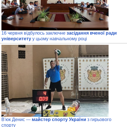
16 червня
відбулось заключне
засідання вченої ради
університету
у цьому навчальному році
В'юк Денис —
майстер спорту України
з гирьового
спорту