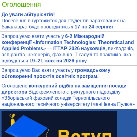
Оголошення
До уваги абітурієнтів!
Поселення в гуртожиток для студентів зарахованих на
бакалаврат буде проводитись
з 17 по 24 серпня
Запрошуємо взяти участь у
6-й Міжнародній
конференції «Information Technologies: Theoretical and
Applied Problems» — ITTAP-2026 науковців,
викладачів,
аспірантів, інженерів, фахівців ІТ-галузі та практиків, яка
відбудеться
19–21 жовтня 2026 року
Запрошуємо Вас взяти участь у
громадському
обговоренні проєктів освітніх програм.
Оголошено
конкурсний відбір на заміщення посади
директора
Відокремленого структурного підрозділу
«Зборівський фаховий коледж Тернопільського
національного технічного університету імені Івана Пулюя»