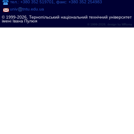
тел.: +380 352 519701, факс: +380 352 254983
univ
tntu.edu.ua
© 1999-2026, Тернопільський національний технічний університет
імені Івана Пулюя
© 1999-2026, design by
MRoma