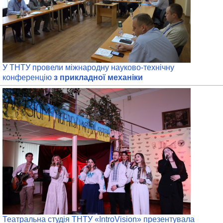
У ТНТУ провели міжнародну науково-технічну
конференцію
з прикладної механіки
Театральна студія ТНТУ «IntroVision» презентувала