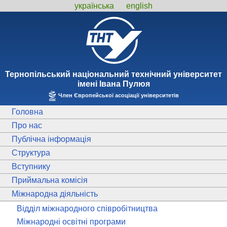
українська
english
Тернопiльський національний технiчний унiверситет
iменi Iвана Пулюя
Член Європейської асоціації університетів
Головна
Про нас
Публічна інформація
Структура
Вступнику
Приймальна комісія
Міжнародна діяльність
Відділ міжнародного співробітництва
Міжнародні освітні програми