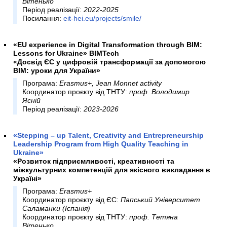
Вітенько
Період реалізації:
2022-2025
Посилання:
eit-hei.eu/projects/smile/
«EU experience in Digital Transformation through BIM:
Lessons for Ukraine» BIMTech
«Досвід ЄС у цифровій трансформації за допомогою
BIM: уроки для України»
Програма:
Erasmus+, Jean Monnet activity
Координатор проєкту від ТНТУ:
проф. Володимир
Ясній
Період реалізації:
2023-2026
«Stepping – up Talent, Creativity and Entrepreneurship
Leadership Program from High Quality Teaching in
Ukraine»
«Розвиток підприємливості, креативності та
міжкультурних компетенцій для якісного викладання в
Україні»
Програма:
Erasmus+
Координатор проєкту від ЄС:
Папський Університет
Саламанки (Іспанія)
Координатор проєкту від ТНТУ:
проф. Тетяна
Вітенько