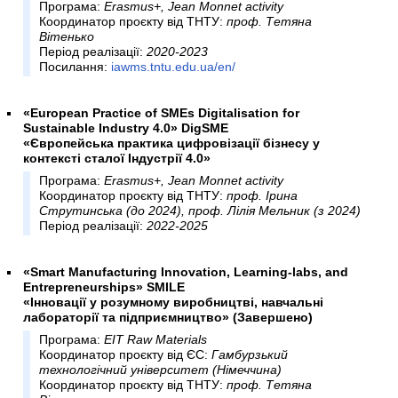
Програма:
Erasmus+, Jean Monnet activity
Координатор проєкту від ТНТУ:
проф. Тетяна
Вітенько
Період реалізації:
2020-2023
Посилання:
iawms.tntu.edu.ua/en/
«European Practice of SMEs Digitalisation for
Sustainable Industry 4.0» DigSME
«Європейська практика цифровізації бізнесу у
контексті сталої Індустрії 4.0»
Програма:
Erasmus+, Jean Monnet activity
Координатор проєкту від ТНТУ:
проф. Ірина
Струтинська (до 2024), проф. Лілія Мельник (з 2024)
Період реалізації:
2022-2025
«Smart Manufacturing Innovation, Learning-labs, and
Entrepreneurships» SMILE
«Інновації у розумному виробництві, навчальні
лабораторії та підприємництво» (Завершено)
Програма:
EIT Raw Materials
Координатор проєкту від ЄС:
Гамбурзький
технологічний університет (Німеччина)
Координатор проєкту від ТНТУ:
проф. Тетяна