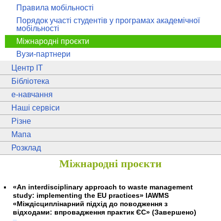
Правила мобільності
Порядок участі студентів у програмах академічної
мобільності
Міжнародні проєкти
Вузи-партнери
Центр ІТ
Бібліотека
e
-навчання
Наші сервіси
Різне
Мапа
Розклад
Міжнародні проєкти
«An interdisciplinary approach to waste management
study: implementing the EU practices» IAWMS
«Міждісциплінарний підхід до поводження з
відходами: впровадження практик ЄС» (Завершено)