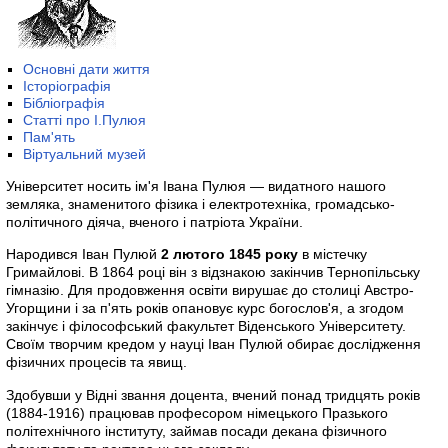
Основні дати життя
Історіографія
Бібліографія
Статті про І.Пулюя
Пам'ять
Віртуальний музей
Університет носить ім'я Івана Пулюя — видатного нашого
земляка, знаменитого фізика і електротехніка, громадсько-
політичного діяча, вченого і патріота України.
Народився Іван Пулюй
2 лютого 1845 року
в містечку
Гримайлові. В 1864 році він з відзнакою закінчив Тернопільську
гімназію. Для продовження освіти вирушає до столиці Австро-
Угорщини і за п'ять років опановує курс богослов'я, а згодом
закінчує і філософський факультет Віденського Університету.
Своїм творчим кредом у науці Іван Пулюй обирає дослідження
фізичних процесів та явищ.
Здобувши у Відні звання доцента, вчений понад тридцять років
(1884-1916) працював професором німецького Празького
політехнічного інституту, займав посади декана фізичного