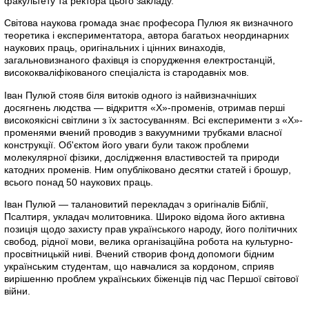
факультету та ректора цього закладу.
Світова наукова громада знає професора Пулюя як визначного
теоретика і експериментатора, автора багатьох неординарних
наукових праць, оригінальних і цінних винаходів,
загальновизнаного фахівця із спорудження електростанцій,
висококваліфікованого спеціаліста із стародавніх мов.
Іван Пулюй стояв біля витоків одного із найвизначніших
досягнень людства — відкриття «X»-променів, отримав перші
високоякісні світлини з їх застосуванням. Всі експерименти з «X»-
променями вчений проводив з вакуумними трубками власної
конструкції. Об'єктом його уваги були також проблеми
молекулярної фізики, дослідження властивостей та природи
катодних променів. Ним опубліковано десятки статей і брошур,
всього понад 50 наукових праць.
Іван Пулюй — талановитий перекладач з оригіналів Біблії,
Псалтиря, укладач молитовника. Широко відома його активна
позиція щодо захисту прав українського народу, його політичних
свобод, рідної мови, велика організаційна робота на культурно-
просвітницькій ниві. Вчений створив фонд допомоги бідним
українським студентам, що навчалися за кордоном, сприяв
вирішенню проблем українських біженців під час Першої світової
війни.