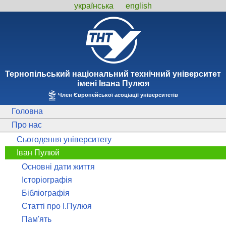
українська
english
Тернопiльський національний технiчний унiверситет
iменi Iвана Пулюя
Член Європейської асоціації університетів
Головна
Про нас
Сьогодення університету
Іван Пулюй
Основні дати життя
Історіографія
Бібліографія
Статті про І.Пулюя
Пам'ять