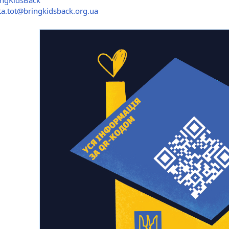
ingKidsBack
ta.tot@bringkidsback.org.ua