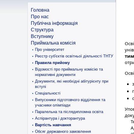
Головна
Про нас
Публічна інформація
Структура
Вступнику
Приймальна комісія
Осв
унів
Про університет
тим
Реєстр суб'єктів освітньої діяльності ТНТУ
отри
Правила прийому
Відомості про приймальну комісію та
Осв
нормативні документи
Документи, які необхідні абітурієнту при
вступі
Спеціальності
Випускники підготовчого відділення та
учасники олімпіади
Упо
Паралельна та післядипломна освіта
док
Аспірантура і докторантура
Т
Вартість навчання
А
Обсяг державного замовлення