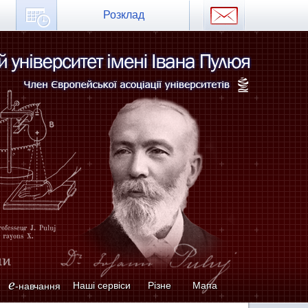
Розклад
e
Наші сервіси
Різне
Мапа
-навчання