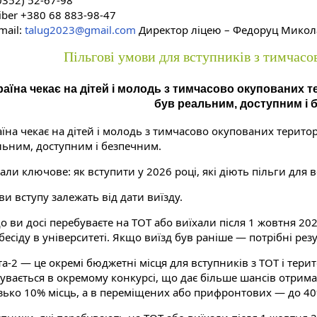
0352) 52-67-98
iber +380 68 883-98-47
mail:
talug2023@gmail.com
Директор ліцею – Федоруц Микол
Пільгові умови для вступників з тимчасо
раїна чекає на дітей і молодь з тимчасово окупованих 
був реальним, доступним і 
аїна чекає на дітей і молодь з тимчасово окупованих терито
льним, доступним і безпечним.
али ключове: як вступити у 2026 році, які діють пільги для в
и вступу залежать від дати виїзду.
о ви досі перебуваєте на ТОТ або виїхали після 1 жовтня 2
бесіду в університеті. Якщо виїзд був раніше — потрібні резу
а-2 — це окремі бюджетні місця для вступників з ТОТ і тери
увається в окремому конкурсі, що дає більше шансів отрима
зько 10% місць, а в переміщених або прифронтових — до 40