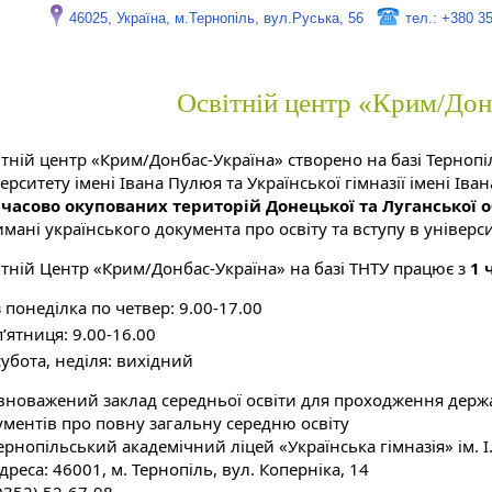
46025, Україна, м.Тернопіль, вул.Руська, 56
тел.: +380 3
Освітній центр «Крим/Дон
ітній центр «Крим/Донбас-Україна» створено на базі Терноп
ерситету імені Івана Пулюя та Української гімназії імені І
часово окупованих територій Донецької та Луганської 
мані українського документа про освіту та вступу в універси
ітній Центр «Крим/Донбас-Україна» на базі ТНТУ працює з
1 
з понеділка по четвер: 9.00-17.00
п’ятниця: 9.00-16.00
субота, неділя: вихідний
вноважений заклад середньої освіти для проходження держав
ументів про повну загальну середню освіту
ернопільський академічний ліцей «Українська гімназія» ім. 
дреса: 46001, м. Тернопіль, вул. Коперніка, 14