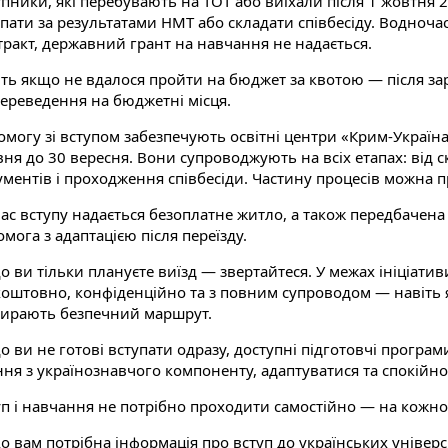
упники, які перебувають на ТОТ або виїхали після 1 жовтня 
пати за результатами НМТ або складати співбесіду. Водночас
тракт, державний грант на навчання не надається.
іть якщо не вдалося пройти на бюджет за квотою — після за
переведення на бюджетні місця.
могу зі вступом забезпечують освітні центри «Крим-Україна
вня до 30 вересня. Вони супроводжують на всіх етапах: від 
ументів і проходження співбесіди. Частину процесів можна п
ас вступу надається безоплатне житло, а також передбачена
мога з адаптацією після переїзду.
 ви тільки плануєте виїзд — звертайтеся. У межах ініціатив
коштовно, конфіденційно та з повним супроводом — навіть 
бирають безпечний маршрут.
 ви не готові вступати одразу, доступні підготовчі програ
ння з українознавчого компоненту, адаптуватися та спокійно
п і навчання не потрібно проходити самостійно — на кожному
о вам потрібна інформація про вступ до українських універс