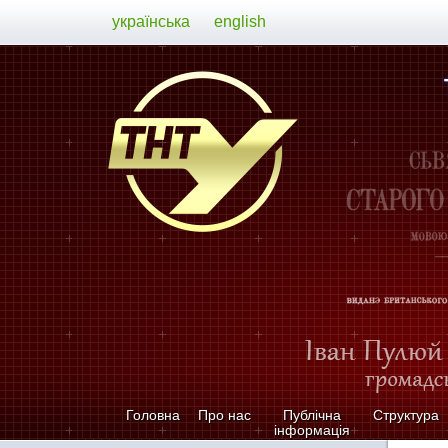
українська
english
Головна
Про нас
Публічна
Структура
інформація