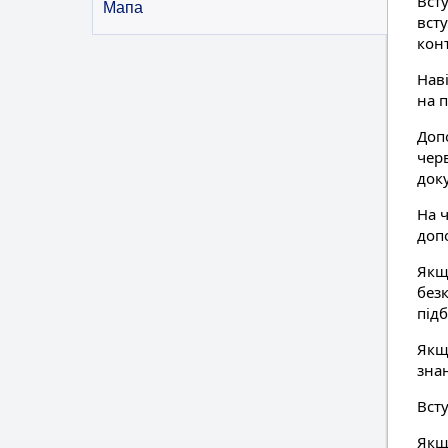
Вст
Мапа
всту
кон
Нав
на 
Допо
чер
док
На ч
допо
Якщо
без
під
Якщо
зна
Всту
Якщ