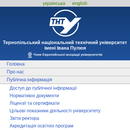
українська
english
Тернопiльський національний технiчний унiверситет
iменi Iвана Пулюя
Член Європейської асоціації університетів
Головна
Про нас
Публічна інформація
Доступ до публічної інформації
Нормативні документи
Ліцензії та сертифікати
Цільові показники діяльності університету
Звіти ректора
Акредитація освітніх програм