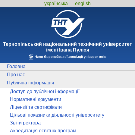
українська
english
Тернопiльський національний технiчний унiверситет
iменi Iвана Пулюя
Член Європейської асоціації університетів
Головна
Про нас
Публічна інформація
Доступ до публічної інформації
Нормативні документи
Ліцензії та сертифікати
Цільові показники діяльності університету
Звіти ректора
Акредитація освітніх програм