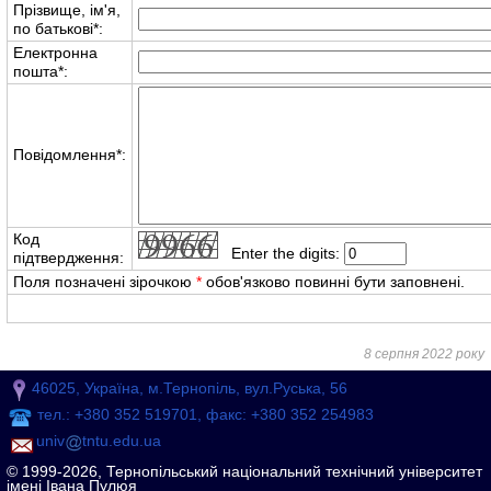
Прізвище, ім'я,
по батькові
*
:
Електронна
пошта
*
:
Повідомлення
*
:
Код
Enter the digits:
підтвердження:
Поля позначені зірочкою
*
обов'язково повинні бути заповнені.
8 серпня 2022 року
46025, Україна, м.Тернопіль, вул.Руська, 56
тел.: +380 352 519701, факс: +380 352 254983
univ
tntu.edu.ua
© 1999-2026, Тернопільський національний технічний університет
імені Івана Пулюя