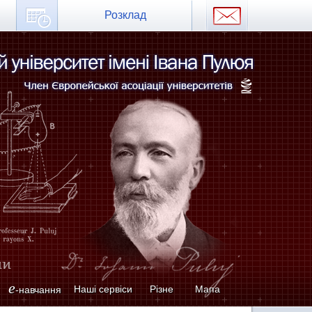
Розклад
e
Наші сервіси
Різне
Мапа
-навчання