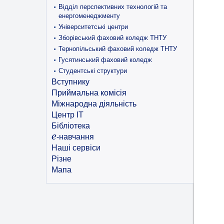
Відділ перспективних технологій та
енергоменеджменту
Університетські центри
Зборівський фаховий коледж ТНТУ
Тернопільський фаховий коледж ТНТУ
Гусятинський фаховий коледж
Студентські структури
Вступнику
Приймальна комісія
Міжнародна діяльність
Центр ІТ
Бібліотека
e
-навчання
Наші сервіси
Різне
Мапа