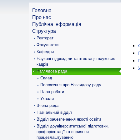
Головна
Про нас
Публічна інформація
Структура
Ректорат
Факультети
Кафедри
Наукові підрозділи та атестація наукових
кадрів
Наглядова рада
Склад
Положення про Наглядову раду
План роботи
Ухвали
Вчена рада
Навчальний відділ
Відділ забезпечення якості освіти
Відділ доуніверситетської підготовки,
профорієнтації та сприяння
працевлаштуванню