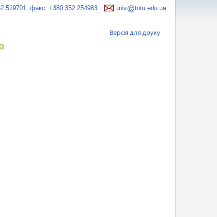
52 519701, факс: +380 352 254983
univ
tntu.edu.ua
Версія для друку
а