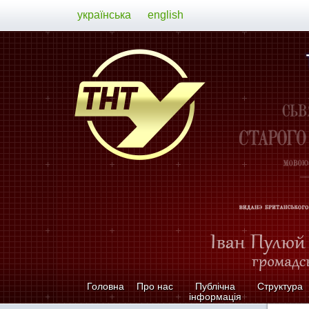
українська
english
Головна
Про нас
Публічна
Структура
інформація