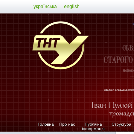
українська
english
Головна
Про нас
Публічна
Структура
інформація