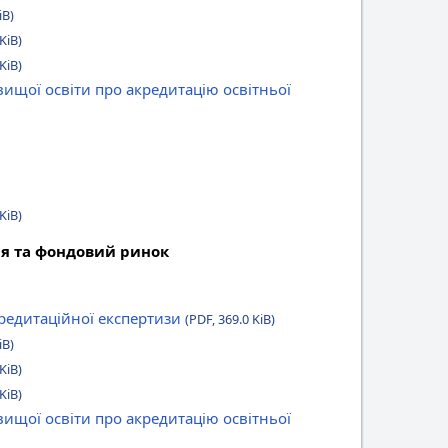
iB)
KiB)
KiB)
вищої освіти про акредитацію освітньої
KiB)
ня та фондовий ринок
кредитаційної експертизи
(PDF, 369.0 KiB)
iB)
KiB)
KiB)
вищої освіти про акредитацію освітньої