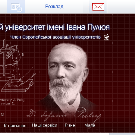
Розклад
e
Наші сервіси
Різне
Мапа
-навчання