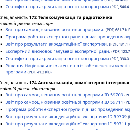
Сертифікат про акредитацію освітньої програми
(PDF, 546.4 
Спеціальність
172 Телекомунікації та радіотехніка
освітній рівень «магістр»
Звіт про самооцінювання освітньої програми.
(PDF, 681.7 Ki
Програма роботи експертної групи під час проведення а
Звіт про результати акредитаційної експертизи.
(PDF, 481.4 
Експертний висновок галузевої експертної ради.
(PDF, 123.7
Сертифікат про акредитацію освітньої програми
(PDF, 390.0 
Рішення Національного агентства із забезпечення якості 
програми
(PDF, 41.2 KiB)
Спеціальність
174 Автоматизація, комп’ютерно-інтегровані
освітній рівень «бакалавр»
Звіт про самооцінювання освітньої програми ID 59709
(PD
Звіт про самооцінювання освітньої програми ID 59711
(PD
Програма роботи експертної групи під час проведення а
Звіт про результати акредитаційної експертизи ID 59709
(
Звіт про результати акредитаційної експертизи ID 59711
(