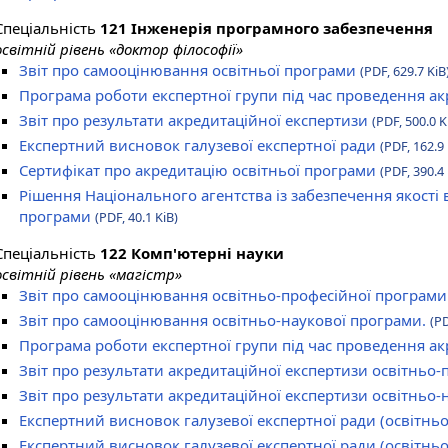
Спеціальність
121 Інженерія програмного забезпечення
освітній рівень «доктор філософії»
Звіт про самооцінювання освітньої програми
(PDF, 629.7 KiB
Програма роботи експертної групи під час проведення а
Звіт про результати акредитаційної експертизи
(PDF, 500.0 K
Експертний висновок галузевої експертної ради
(PDF, 162.9 
Сертифікат про акредитацію освітньої програми
(PDF, 390.4 
Рішення Національного агентства із забезпечення якості 
програми
(PDF, 40.1 KiB)
Спеціальність
122 Комп'ютерні науки
освітній рівень «магістр»
Звіт про самооцінювання освітньо-професійної програми
Звіт про самооцінювання освітньо-наукової програми.
(PD
Програма роботи експертної групи під час проведення ак
Звіт про результати акредитаційної експертизи освітньо
Звіт про результати акредитаційної експертизи освітньо
Експертний висновок галузевої експертної ради (освітнь
Експертний висновок галузевої експертної ради (освітнь