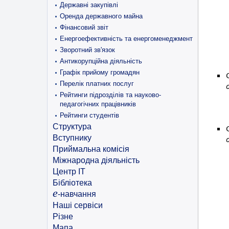
Державні закупівлі
Оренда державного майна
Фінансовий звіт
Енергоефективність та енергоменеджмент
Зворотний зв'язок
Антикорупційна діяльність
Графік прийому громадян
Перелік платних послуг
Рейтинги підрозділів та науково-
педагогічних працівників
Рейтинги студентів
Структура
Вступнику
Приймальна комісія
Міжнародна діяльність
Центр ІТ
Бібліотека
e
-навчання
Наші сервіси
Різне
Мапа