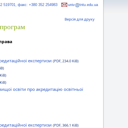
52 519701, факс: +380 352 254983
univ
tntu.edu.ua
Версія для друку
 програм
справа
кредитаційної експертизи
(PDF, 234.0 KiB)
iB)
KiB)
KiB)
вищої освіти про акредитацію освітньої
кредитаційної експертизи
(PDF, 366.1 KiB)