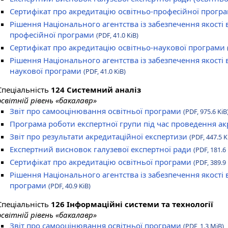
Сертифікат про акредитацію освітньо-професійної прогр
Рішення Національного агентства із забезпечення якості 
професійної програми
(PDF, 41.0 KiB)
Сертифікат про акредитацію освітньо-наукової програми
Рішення Національного агентства із забезпечення якості 
наукової програми
(PDF, 41.0 KiB)
Спеціальність
124 Системний аналіз
освітній рівень «бакалавр»
Звіт про самооцінювання освітньої програми
(PDF, 975.6 KiB
Програма роботи експертної групи під час проведення а
Звіт про результати акредитаційної експертизи
(PDF, 447.5 K
Експертний висновок галузевої експертної ради
(PDF, 181.6 
Сертифікат про акредитацію освітньої програми
(PDF, 389.9 
Рішення Національного агентства із забезпечення якості 
програми
(PDF, 40.9 KiB)
Спеціальність
126 Інформаційні системи та технології
освітній рівень «бакалавр»
Звіт про самооцінювання освітньої програми
(PDF, 1.3 MiB)