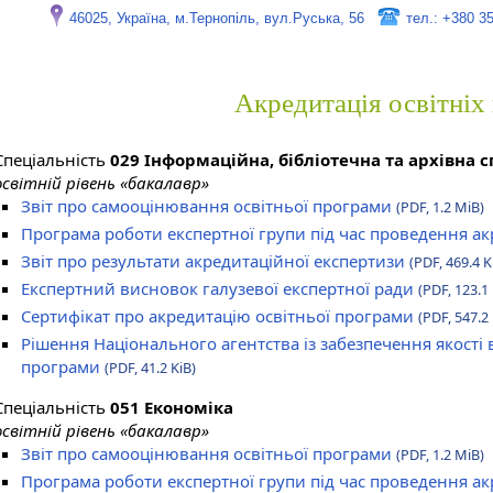
46025, Україна, м.Тернопіль, вул.Руська, 56
тел.: +380 3
Акредитація освітніх
Спеціальність
029 Інформаційна, бібліотечна та архівна 
освітній рівень «бакалавр»
Звіт про самооцінювання освітньої програми
(PDF, 1.2 MiB)
Програма роботи експертної групи під час проведення а
Звіт про результати акредитаційної експертизи
(PDF, 469.4 K
Експертний висновок галузевої експертної ради
(PDF, 123.1 
Сертифікат про акредитацію освітньої програми
(PDF, 547.2 
Рішення Національного агентства із забезпечення якості 
програми
(PDF, 41.2 KiB)
Спеціальність
051 Економіка
освітній рівень «бакалавр»
Звіт про самооцінювання освітньої програми
(PDF, 1.2 MiB)
Програма роботи експертної групи під час проведення а